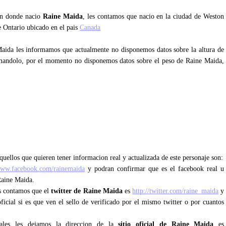
tan donde nacio
Raine Maida
, les contamos que nacio en la ciudad de Weston
e Ontario ubicado en el pais
Canada
Maida les informamos que actualmente no disponemos datos sobre la altura de
mandolo, por el momento no disponemos datos sobre el peso de Raine Maida,
quellos que quieren tener informacion real y actualizada de este personaje son:
www.facebook.com/rainemaida
y podran confirmar que es el facebook real u
Raine Maida.
es contamos que el
twitter de Raine Maida
es
http://twitter.com/raine_maida
y
ficial si es que ven el sello de verificado por el mismo twitter o por cuantos
iales les dejamos la direccion de la
sitio oficial de Raine Maida
es