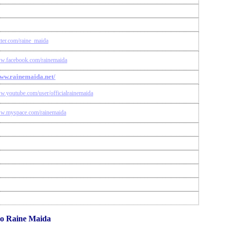
itter.com/raine_maida
ww.facebook.com/rainemaida
www.rainemaida.net/
ww.youtube.com/user/officialrainemaida
ww.myspace.com/rainemaida
mo Raine Maida