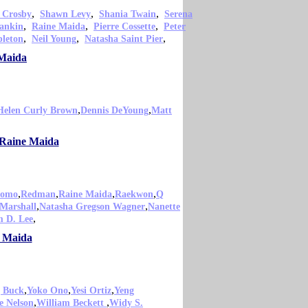
,
,
,
 Crosby
Shawn Levy
Shania Twain
Serena
,
,
,
ankin
Raine Maida
Pierre Cossette
Peter
,
,
,
pleton
Neil Young
Natasha Saint Pier
 Maida
,
,
Helen Curly Brown
Dennis DeYoung
Matt
o Raine Maida
,
,
,
,
uomo
Redman
Raine Maida
Raekwon
Q
,
,
 Marshall
Natasha Gregson Wagner
Nanette
,
 D. Lee
e Maida
,
,
,
 Buck
Yoko Ono
Yesi Ortiz
Yeng
,
,
e Nelson
William Beckett
Widy S.