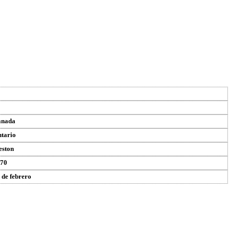
anada
tario
ston
70
 de febrero