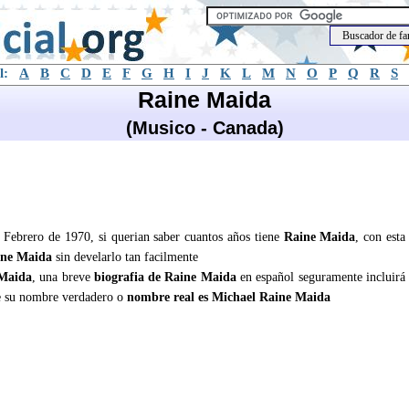
l:
A
B
C
D
E
F
G
H
I
J
K
L
M
N
O
P
Q
R
S
Raine Maida
(Musico - Canada)
 Febrero de 1970, si querian saber cuantos años tiene
Raine Maida
, con esta
ine Maida
sin develarlo tan facilmente
Maida
, una breve
biografia de Raine Maida
en español seguramente incluirá
 su nombre verdadero o
nombre real es Michael Raine Maida