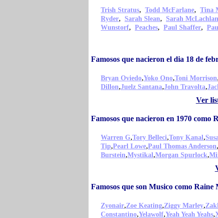
,
,
Trish Stratus
Todd McFarlane
Tina 
,
,
Ryder
Sarah Slean
Sarah McLachla
,
,
,
Wunstorf
Peaches
Paul Shaffer
Pau
Famosos que nacieron el dia 18 de fe
,
,
Bryan Oviedo
Yoko Ono
Toni Morrison
,
,
,
Dillon
Juelz Santana
John Travolta
Jac
Ver li
Famosos que nacieron en 1970 como 
,
,
,
Warren G
Tory Belleci
Tony Kanal
Susa
,
,
Tip
Pearl Lowe
Paul Thomas Anderson
,
,
,
Burstein
Mystikal
Morgan Spurlock
Mi
Famosos que son Musico como Raine
,
,
,
Zyonair
Zoe Keating
Ziggy Marley
Zak
,
,
,
Constantino
Yelawolf
Yeah Yeah Yeahs