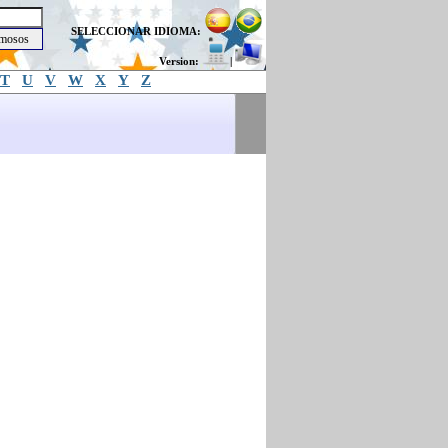
SELECCIONAR IDIOMA:
Version:
|
T
U
V
W
X
Y
Z