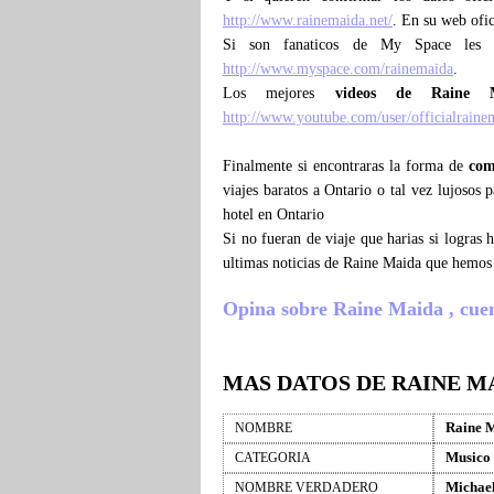
http://www.rainemaida.net/
. En su web ofic
Si son fanaticos de My Space les 
http://www.myspace.com/rainemaida
.
Los mejores
videos de Raine 
http://www.youtube.com/user/officialraine
Finalmente si encontraras la forma de
com
viajes baratos a Ontario o tal vez lujosos
hotel en Ontario
Si no fueran de viaje que harias si logras
ultimas noticias de Raine Maida que hemos
Opina sobre Raine Maida , cuenta
MAS DATOS DE RAINE M
Raine 
NOMBRE
Musico
CATEGORIA
Michae
NOMBRE VERDADERO