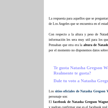
La respuesta para aquellos que se pregunt
de Los Angeles que se encuentra en el estad
Con respecto a la altura y peso de Nata
información les sera muy util para los qu
Pensaban que otra era la
altura de Natas
por el momento no disponemos datos sobre
Te gusta Natasha Gregson 
Realmente te gusta?
Dale tu voto a Natasha Gre
Los
sitios oficiales de Natasha Gregson
personaje son:
El
facebook de Natasha Gregson Wagne
y podran confirmar que es el facebook real