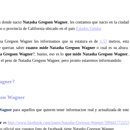
an donde nacio
Natasha Gregson Wagner
, les contamos que nacio en la ciudad
o o provincia de California ubicado en el pais
Estados Unidos
sha Gregson Wagner les informamos que su estatura es de
1.57
metros, esta
e querian saber
cuanto mide Natasha Gregson Wagner
o cual es su altura.
ha Gregson Wagner
?, bueno, eso es lo
que mide Natasha Gregson Wagner
,
 el peso de Natasha Gregson Wagner, pero pronto estaremos informandolo
Wagner?
gson Wagner
 Wagner
para aquellos que quieren tener informacion real y actualizada de este
r
es
http://www.facebook.com/pages/Natasha-Gregson-Wagner/399441772253
 u oficial por cunatos fans de facebook tiene Natasha Gregson Wagner.