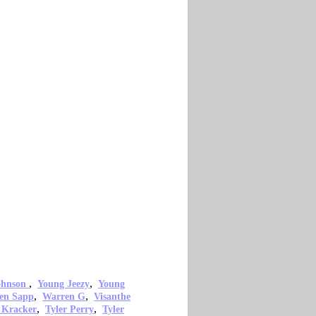
,
,
ohnson
Young Jeezy
Young
,
,
en Sapp
Warren G
Visanthe
,
,
 Kracker
Tyler Perry
Tyler