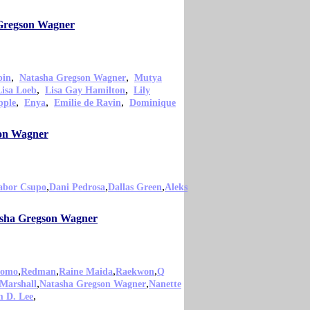
 Gregson Wagner
,
,
bin
Natasha Gregson Wagner
Mutya
,
,
Lisa Loeb
Lisa Gay Hamilton
Lily
,
,
,
pple
Enya
Emilie de Ravin
Dominique
son Wagner
,
,
,
abor Csupo
Dani Pedrosa
Dallas Green
Aleks
tasha Gregson Wagner
,
,
,
,
uomo
Redman
Raine Maida
Raekwon
Q
,
,
 Marshall
Natasha Gregson Wagner
Nanette
,
 D. Lee