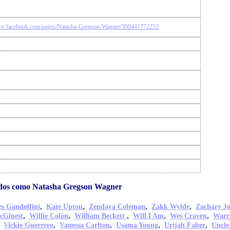
ww.facebook.com/pages/Natasha-Gregson-Wagner/399441772253
idos como Natasha Gregson Wagner
,
,
,
,
s Gandolfini
Kate Upton
Zendaya Coleman
Zakk Wylde
Zachary J
,
,
,
,
,
cGinest
Willie Colón
William Beckett
Will I Am
Wes Craven
Warr
,
,
,
,
,
Vickie Guerrero
Vanessa Carlton
Usama Young
Urijah Faber
Uncle