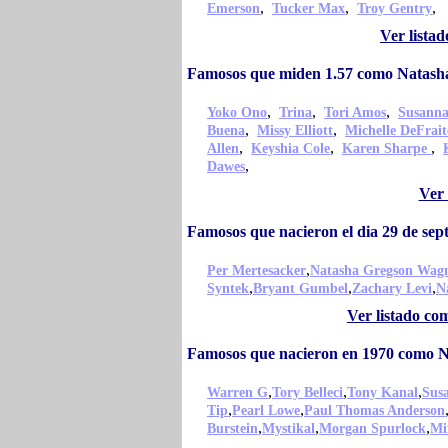
,
,
,
Emerson
Tucker Max
Troy Gentry
Ver lista
Famosos que miden 1.57 como Natas
,
,
,
Yoko Ono
Trina
Tori Amos
Susanna
,
,
Buena
Missy Elliott
Michelle DeFrait
,
,
,
Allen
Keyshia Cole
Karen Sharpe
,
Dawes
Ver
Famosos que nacieron el dia 29 de s
,
Per Mertesacker
Natasha Gregson Wag
,
,
,
Syntek
Bryant Gumbel
Zachary Levi
N
Ver listado co
Famosos que nacieron en 1970 como 
,
,
,
Warren G
Tory Belleci
Tony Kanal
Susa
,
,
Tip
Pearl Lowe
Paul Thomas Anderson
,
,
,
Burstein
Mystikal
Morgan Spurlock
Mi