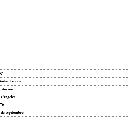
57
tados Unidos
lifornia
s Angeles
70
 de septiembre