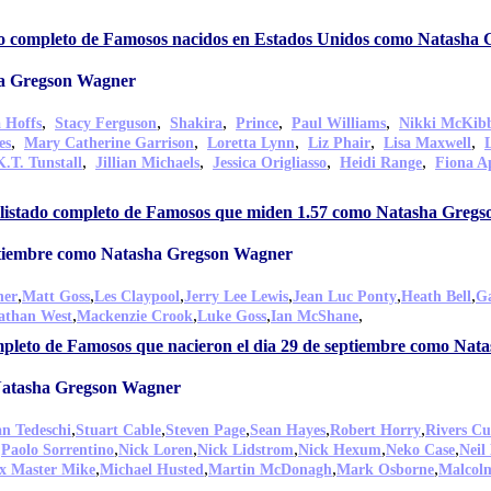
do completo de Famosos nacidos en Estados Unidos como Natasha
ha Gregson Wagner
,
,
,
,
,
 Hoffs
Stacy Ferguson
Shakira
Prince
Paul Williams
Nikki McKib
,
,
,
,
,
es
Mary Catherine Garrison
Loretta Lynn
Liz Phair
Lisa Maxwell
,
,
,
,
K.T. Tunstall
Jillian Michaels
Jessica Origliasso
Heidi Range
Fiona A
 listado completo de Famosos que miden 1.57 como Natasha Greg
eptiembre como Natasha Gregson Wagner
,
,
,
,
,
,
ner
Matt Goss
Les Claypool
Jerry Lee Lewis
Jean Luc Ponty
Heath Bell
G
,
,
,
,
athan West
Mackenzie Crook
Luke Goss
Ian McShane
mpleto de Famosos que nacieron el dia 29 de septiembre como Na
Natasha Gregson Wagner
,
,
,
,
,
n Tedeschi
Stuart Cable
Steven Page
Sean Hayes
Robert Horry
Rivers C
,
,
,
,
,
,
Paolo Sorrentino
Nick Loren
Nick Lidstrom
Nick Hexum
Neko Case
Neil
,
,
,
,
x Master Mike
Michael Husted
Martin McDonagh
Mark Osborne
Malcolm