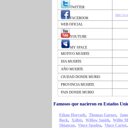
TWITTER
http://w
FACEBOOK
WEB OFICIAL
YOUTUBE
MY SPACE
MOTIVO MUERTE
DIA MUERTE
AÑO MUERTE
CIUDAD DONDE MURIO
PROVINCIA MUERTE
PAIS DONDE MURIO
Famosos que nacieron en Estados Un
,
,
Ethan Horvath
Thomas Garner
Jame
,
,
,
Buck
Xzibit
Willow Smith
Willie M
,
,
Shiancoe
Vince Spadea
Vince Carter