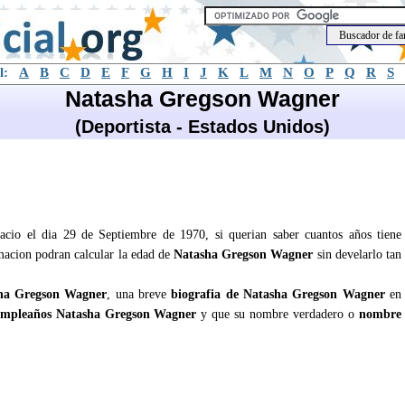
l:
A
B
C
D
E
F
G
H
I
J
K
L
M
N
O
P
Q
R
S
Natasha Gregson Wagner
(Deportista - Estados Unidos)
acio el dia 29 de Septiembre de 1970, si querian saber cuantos años tiene
rmacion podran calcular la edad de
Natasha Gregson Wagner
sin develarlo tan
ha Gregson Wagner
, una breve
biografia de Natasha Gregson Wagner
en
mpleaños Natasha Gregson Wagner
y que su nombre verdadero o
nombre