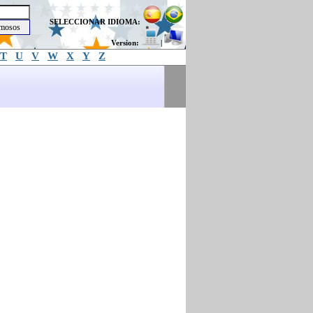
SELECCIONAR IDIOMA:
Version:
|
T
U
V
W
X
Y
Z