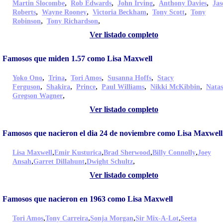
,
,
,
,
Martin Slocombe
Rob Edwards
John Irving
Anthony Davies
Jas
,
,
,
,
Roberts
Wayne Rooney
Victoria Beckham
Tony Scott
Tony
,
,
Robinson
Tony Richardson
Ver listado completo
Famosos que miden 1.57 como Lisa Maxwell
,
,
,
,
Yoko Ono
Trina
Tori Amos
Susanna Hoffs
Stacy
,
,
,
,
,
Ferguson
Shakira
Prince
Paul Williams
Nikki McKibbin
Nata
,
Gregson Wagner
Ver listado completo
Famosos que nacieron el dia 24 de noviembre como Lisa Maxwell
,
,
,
,
Lisa Maxwell
Emir Kusturica
Brad Sherwood
Billy Connolly
Joey
,
,
,
Ansah
Garret Dillahunt
Dwight Schultz
Ver listado completo
Famosos que nacieron en 1963 como Lisa Maxwell
,
,
,
,
Tori Amos
Tony Carreira
Sonja Morgan
Sir Mix-A-Lot
Seeta