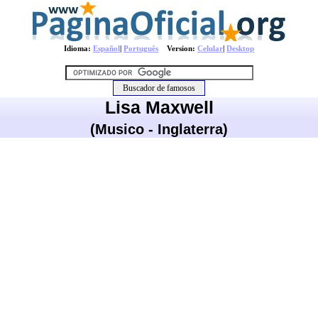
Idioma:
Español
|
Português
Version:
Celular
|
Desktop
Lisa Maxwell
(Musico - Inglaterra)