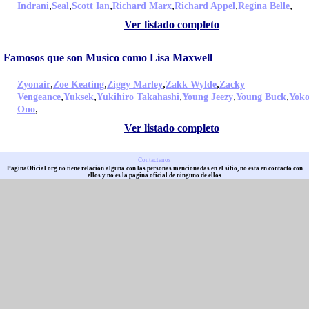
,
,
,
,
,
,
Indrani
Seal
Scott Ian
Richard Marx
Richard Appel
Regina Belle
Ver listado completo
Famosos que son Musico como Lisa Maxwell
,
,
,
,
Zyonair
Zoe Keating
Ziggy Marley
Zakk Wylde
Zacky
,
,
,
,
,
Vengeance
Yuksek
Yukihiro Takahashi
Young Jeezy
Young Buck
Yok
,
Ono
Ver listado completo
Contactenos
PaginaOficial.org no tiene relacion alguna con las personas mencionadas en el sitio, no esta en contacto con
ellos y no es la pagina oficial de ninguno de ellos