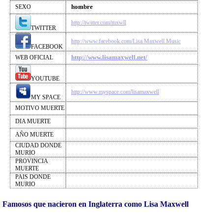
hombre
SEXO
http://twitter.com/mxwll
TWITTER
http://www.facebook.com/Lisa.Maxwell.Music
FACEBOOK
http://www.lisamaxwell.net/
WEB OFICIAL
YOUTUBE
http://www.myspace.com/lisamaxwell
MY SPACE
MOTIVO MUERTE
DIA MUERTE
AÑO MUERTE
CIUDAD DONDE
MURIO
PROVINCIA
MUERTE
PAIS DONDE
MURIO
Famosos que nacieron en Inglaterra como Lisa Maxwell