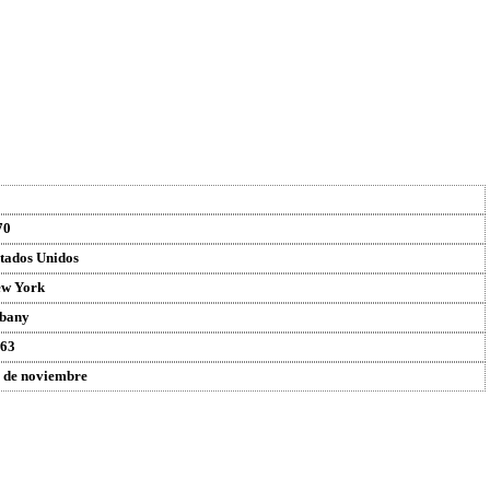
70
tados Unidos
w York
bany
63
 de noviembre