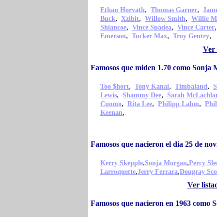
,
,
Ethan Horvath
Thomas Garner
Jame
,
,
,
Buck
Xzibit
Willow Smith
Willie M
,
,
Shiancoe
Vince Spadea
Vince Carter
,
,
,
Emerson
Tucker Max
Troy Gentry
Ver 
Famosos que miden 1.70 como Sonja
,
,
,
Too $hort
Tony Kanal
Timbaland
S
,
,
Lewis
Shammy Dee
Sarah McLachla
,
,
,
Cuomo
Rita Lee
Philipp Lahm
Phil
,
Keenan
Famosos que nacieron el dia 25 de n
,
,
Kerry Skepple
Sonja Morgan
Percy Sle
,
,
Larroquette
Jerry Ferrara
Dougray Sco
Ver list
Famosos que nacieron en 1963 como 