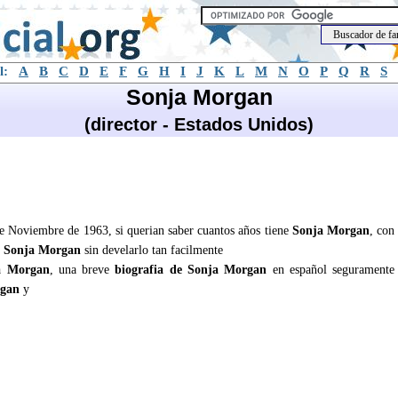
l:
A
B
C
D
E
F
G
H
I
J
K
L
M
N
O
P
Q
R
S
Sonja Morgan
(director - Estados Unidos)
de Noviembre de 1963, si querian saber cuantos años tiene
Sonja Morgan
, con
e
Sonja Morgan
sin develarlo tan facilmente
a Morgan
, una breve
biografia de Sonja Morgan
en español seguramente
rgan
y