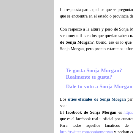
La respuesta para aquellos que se pregunt
que se encuentra en el estado o provincia 
Con respecto a la altura y peso de Sonja 
sera muy util para los que querian saber
cu
de Sonja Morgan
?, bueno, eso es lo
que
Sonja Morgan, pero pronto estaremos info
Te gusta Sonja Morgan?
Realmente te gusta?
Dale tu voto a Sonja Morga
Los
sitios oficiales de Sonja Morgan
para
son:
El
facebook de Sonja Morgan
es
http
que es el facebook real u oficial por cunat
Para todos aquellos fanaticos d
http://twitter.com/sonjatmorgan
y podran con