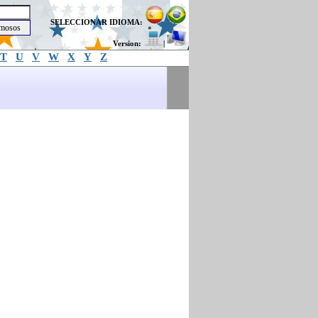
SELECCIONAR IDIOMA:
Version:
|
T
U
V
W
X
Y
Z