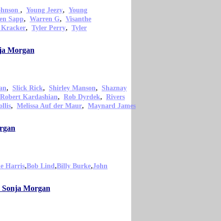
,
,
ohnson
Young Jeezy
Young
,
,
en Sapp
Warren G
Visanthe
,
,
 Kracker
Tyler Perry
Tyler
nja Morgan
,
,
,
an
Slick Rick
Shirley Manson
Shaznay
,
,
Robert Kardashian
Rob Dyrdek
Rivers
,
,
llis
Melissa Auf der Maur
Maynard James
organ
,
,
,
e Harris
Bob Lind
Billy Burke
John
mo Sonja Morgan