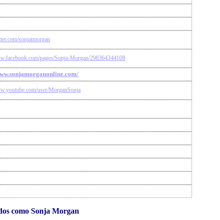
itter.com/sonjatmorgan
ww.facebook.com/pages/Sonja-Morgan/298364344108
www.sonjamorganonline.com/
ww.youtube.com/user/MorganSonja
idos como Sonja Morgan