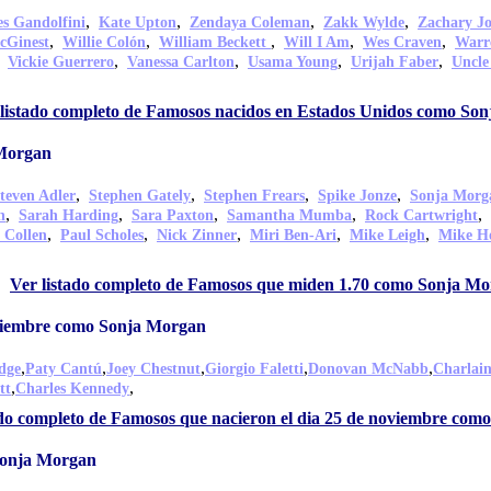
,
,
,
,
s Gandolfini
Kate Upton
Zendaya Coleman
Zakk Wylde
Zachary J
,
,
,
,
,
cGinest
Willie Colón
William Beckett
Will I Am
Wes Craven
Warr
,
,
,
,
,
Vickie Guerrero
Vanessa Carlton
Usama Young
Urijah Faber
Uncle
listado completo de Famosos nacidos en Estados Unidos como So
 Morgan
,
,
,
,
teven Adler
Stephen Gately
Stephen Frears
Spike Jonze
Sonja Morg
,
,
,
,
,
n
Sarah Harding
Sara Paxton
Samantha Mumba
Rock Cartwright
,
,
,
,
,
 Collen
Paul Scholes
Nick Zinner
Miri Ben-Ari
Mike Leigh
Mike Ho
Ver listado completo de Famosos que miden 1.70 como Sonja M
oviembre como Sonja Morgan
,
,
,
,
,
dge
Paty Cantú
Joey Chestnut
Giorgio Faletti
Donovan McNabb
Charlain
,
,
tt
Charles Kennedy
ado completo de Famosos que nacieron el dia 25 de noviembre co
Sonja Morgan