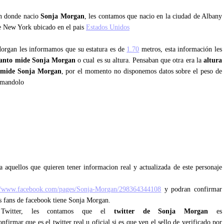
an donde nacio
Sonja Morgan
, les contamos que nacio en la ciudad de Albany
de New York ubicado en el pais
Estados Unidos
Morgan les informamos que su estatura es de
1.70
metros, esta información les
anto mide Sonja Morgan
o cual es su altura. Pensaban que otra era la
altura
 mide Sonja Morgan
, por el momento no disponemos datos sobre el peso de
rmandolo
n
 aquellos que quieren tener informacion real y actualizada de este personaje
://www.facebook.com/pages/Sonja-Morgan/298364344108
y podran confirmar
os fans de facebook tiene Sonja Morgan.
e Twitter, les contamos que el
twitter de Sonja Morgan
es
firmar que es el twitter real u oficial si es que ven el sello de verificado por