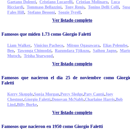
,
,
,
Gaetano Dolenti
Cristiano Lucarelli
Cristian Molinaro
Luca
,
,
,
,
Ricciardi
Tommaso Bellazzini
Tony Renis
Tonino Delli Colli
Sus
,
,
,
Fales Hill
Stefano Bessoni
Soozie Tyrell
Ver listado completo
Famosos que miden 1.73 como Giorgio Faletti
,
,
,
Liam Walker
Vinícius Pacheco
Mitsuo Ogasawara
Elias Pelembe
,
,
,
,
Ben
Tawonga Chimodzi
Razundara Tjikuzu
Saihou Jagne
Mari
,
,
Mutsch
Trisha Yearwood
Ver listado completo
Famosos que nacieron el dia 25 de noviembre como Giorgi
Faletti
,
,
,
,
Kerry Skepple
Sonja Morgan
Percy Sledge
Paty Cantú
Joey
,
,
,
,
Chestnut
Giorgio Faletti
Donovan McNabb
Charlaine Harris
Bob
,
,
Lind
Billy Burke
Ver listado completo
Famosos que nacieron en 1950 como Giorgio Faletti