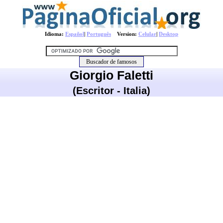
Idioma:
Español
|
Português
Version:
Celular
|
Desktop
Giorgio Faletti
(Escritor - Italia)