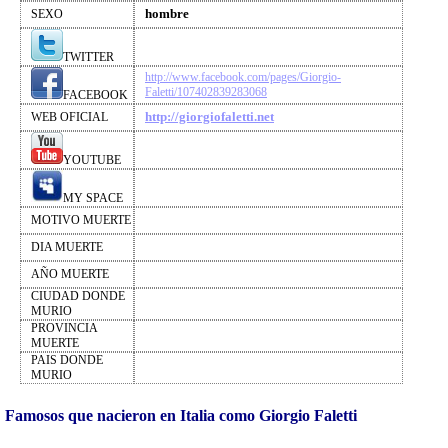
hombre
SEXO
TWITTER
http://www.facebook.com/pages/Giorgio-
Faletti/107402839283068
FACEBOOK
http://giorgiofaletti.net
WEB OFICIAL
YOUTUBE
MY SPACE
MOTIVO MUERTE
DIA MUERTE
AÑO MUERTE
CIUDAD DONDE
MURIO
PROVINCIA
MUERTE
PAIS DONDE
MURIO
Famosos que nacieron en Italia como Giorgio Faletti