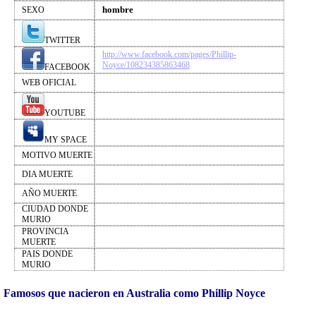
hombre
SEXO
TWITTER
http://www.facebook.com/pages/Phillip-
Noyce/108234385863468
FACEBOOK
WEB OFICIAL
YOUTUBE
MY SPACE
MOTIVO MUERTE
DIA MUERTE
AÑO MUERTE
CIUDAD DONDE
MURIO
PROVINCIA
MUERTE
PAIS DONDE
MURIO
Famosos que nacieron en Australia como Phillip Noyce