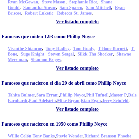
,
,
,
Ryan McGowan
Steve Mason
Stephanie Rice
Shane
,
,
,
,
Gould
Samantha Stosur
Sam Sparro
Sam Mitchell
Ryan
,
,
,
Briscoe
Robert Luketic
Rebecca St. James
Ver listado completo
Famosos que miden 1.93 como Phillip Noyce
,
,
,
,
Visanthe Shiancoe
Tony Hadley
Tom Brady
T-Bone Burnett
T-
,
,
,
,
Bone
Suge Knight
Steven Seagal
Silkk Tha Shocker
Shawne
,
,
Merriman
Shannon Briggs
Ver listado completo
Famosos que nacieron el dia 29 de abril como Phillip Noyce
,
,
,
,
,
Tahita Bulmer
Sara Errani
Phillip Noyce
Phil Tufnell
Master P
Dale
,
,
,
,
,
Earnhardt
Paul Adelstein
Mike Bryan
Kian Egan
Jerry Seinfeld
Ver listado completo
Famosos que nacieron en 1950 como Phillip Noyce
,
,
,
,
Willie Colón
Tony Banks
Stevie Wonder
Richard Branson
Phoebe