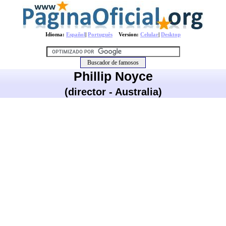
Idioma:
Español
|
Português
Version:
Celular
|
Desktop
Phillip Noyce
(director - Australia)