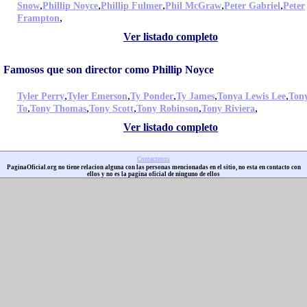
,
,
,
,
,
Snow
Phillip Noyce
Phillip Fulmer
Phil McGraw
Peter Gabriel
Peter
,
Frampton
Ver listado completo
Famosos que son director como Phillip Noyce
,
,
,
,
,
Tyler Perry
Tyler Emerson
Ty Ponder
Ty James
Tonya Lewis Lee
Ton
,
,
,
,
,
To
Tony Thomas
Tony Scott
Tony Robinson
Tony Riviera
Ver listado completo
Contactenos
PaginaOficial.org no tiene relacion alguna con las personas mencionadas en el sitio, no esta en contacto con
ellos y no es la pagina oficial de ninguno de ellos