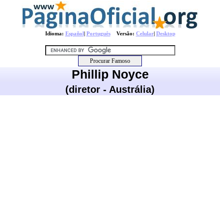
Idioma:
Español
|
Português
Versão:
Celular
|
Desktop
Phillip Noyce
(diretor - Austrália)