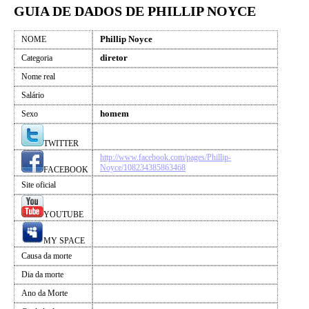
GUIA DE DADOS DE PHILLIP NOYCE
Phillip Noyce
NOME
diretor
Categoria
Nome real
Salário
homem
Sexo
TWITTER
http://www.facebook.com/pages/Phillip-
Noyce/108234385863468
FACEBOOK
Site oficial
YOUTUBE
MY SPACE
Causa da morte
Dia da morte
Ano da Morte