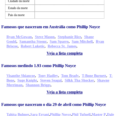
Ciudade da morte
Estado da morte
Pais da morte
Famosos que nasceram em Austrália como Phillip Noyce
,
,
,
Ryan McGowan
Steve Mason
Stephanie Rice
Shane
,
,
,
,
Gould
Samantha Stosur
Sam Sparro
Sam Mitchell
Ryan
,
,
,
Briscoe
Robert Luketic
Rebecca St. James
Veja a lista completa
Famosos medindo 1.93 como Phillip Noyce
,
,
,
,
Visanthe Shiancoe
Tony Hadley
Tom Brady
T-Bone Burnett
T-
,
,
,
,
Bone
Suge Knight
Steven Seagal
Silkk Tha Shocker
Shawne
,
,
Merriman
Shannon Briggs
Veja a lista completa
Famosos que nasceram o dia 29 de abril como Phillip Noyce
,
,
,
,
,
Tahita Bulmer
Sara Errani
Phillip Noyce
Phil Tufnell
Master P
Dale