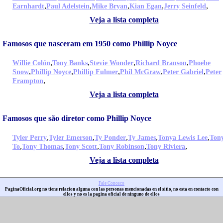
,
,
,
,
,
Earnhardt
Paul Adelstein
Mike Bryan
Kian Egan
Jerry Seinfeld
Veja a lista completa
Famosos que nasceram em 1950 como Phillip Noyce
,
,
,
,
Willie Colón
Tony Banks
Stevie Wonder
Richard Branson
Phoebe
,
,
,
,
,
Snow
Phillip Noyce
Phillip Fulmer
Phil McGraw
Peter Gabriel
Peter
,
Frampton
Veja a lista completa
Famosos que são diretor como Phillip Noyce
,
,
,
,
,
Tyler Perry
Tyler Emerson
Ty Ponder
Ty James
Tonya Lewis Lee
Ton
,
,
,
,
,
To
Tony Thomas
Tony Scott
Tony Robinson
Tony Riviera
Veja a lista completa
Fale Conosco
PaginaOficial.org no tiene relacion alguna con las personas mencionadas en el sitio, no esta en contacto con
ellos y no es la pagina oficial de ninguno de ellos