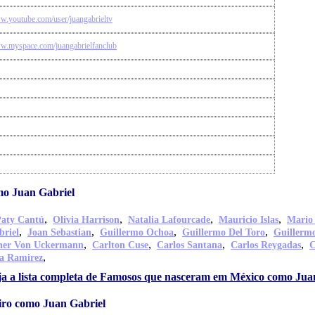
ww.youtube.com/user/juangabrieltv
ww.myspace.com/juangabrielfanclub
o Juan Gabriel
,
,
,
,
aty Cantú
Olivia Harrison
Natalia Lafourcade
Mauricio Islas
Mario
,
,
,
,
briel
Joan Sebastian
Guillermo Ochoa
Guillermo Del Toro
Guillerm
,
,
,
,
her Von Uckermann
Carlton Cuse
Carlos Santana
Carlos Reygadas
C
,
a Ramirez
ja a lista completa de Famosos que nasceram em México como Jua
iro como Juan Gabriel