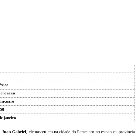
xico
choacan
racuaro
50
de janeiro
u
Juan Gabriel
, ele nasceu em na cidade do Paracuaro no estado ou provincia