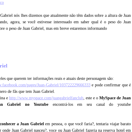
co
n Gabriel nós lhes dizemos que atualmente não têm dados sobre a altura de Juan
ndo, agora, se você estivesse interessado em saber qual é o peso do Juan
obre o peso de Juan Gabriel, mas em breve estaremos informando
riel
les que querem ter informações reais e atuais deste personagem são:
w.facebook.com/pages/Juan-Gabriel/103722229666333
e pode confirmar que é
mero de fãs que tem Juan Gabriel.
gina e
http://www.myspace.com/juangabrielfanclub
, este e o
MySpace de Juan
an Gabriel no Youtube
encontrá-los em seu canal do youtube
conhecer a Juan Gabriel
em pessoa, o que você faria?, tentaria viajar barato
 onde Juan Gabriel nasceu?, voce ou Juan Gabriel fazeria na reserva hotel em