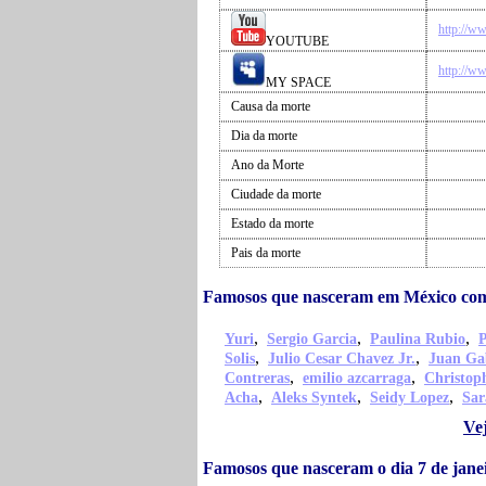
http://w
YOUTUBE
http://w
MY SPACE
Causa da morte
Dia da morte
Ano da Morte
Ciudade da morte
Estado da morte
Pais da morte
Famosos que nasceram em México com
,
,
,
Yuri
Sergio Garcia
Paulina Rubio
P
,
,
Solis
Julio Cesar Chavez Jr.
Juan Ga
,
,
Contreras
emilio azcarraga
Christop
,
,
,
Acha
Aleks Syntek
Seidy Lopez
Sar
Ve
Famosos que nasceram o dia 7 de jane