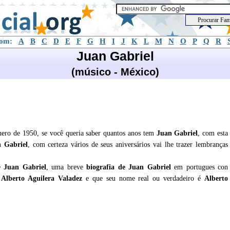
com:
A
B
C
D
E
F
G
H
I
J
K
L
M
N
O
P
Q
R
Juan Gabriel
(músico - México)
ero de 1950, se você queria saber quantos anos tem
Juan Gabriel
, com esta
 Gabriel
, com certeza vários de seus aniversários vai lhe trazer lembranças
re
Juan Gabriel
, uma breve
biografia de
Juan Gabriel
em portugues con
 Alberto Aguilera Valadez
e que seu nome real ou verdadeiro é
Alberto