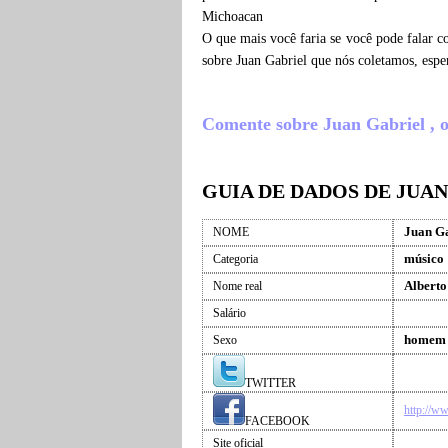
Michoacan
O que mais você faria se você pode falar c
sobre Juan Gabriel que nós coletamos, esp
Comente sobre Juan Gabriel , o 
GUIA DE DADOS DE JUA
Juan Ga
NOME
músico
Categoria
Alberto
Nome real
Salário
homem
Sexo
TWITTER
http://w
FACEBOOK
Site oficial