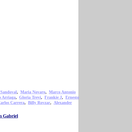
,
,
 Sandoval
Maria Novaro
Marco Antonio
,
,
,
o Arriaga
Gloria Trevi
Frankie J
Ernesto
,
,
arlos Carrera
Billy Rovzar
Alexander
n Gabriel