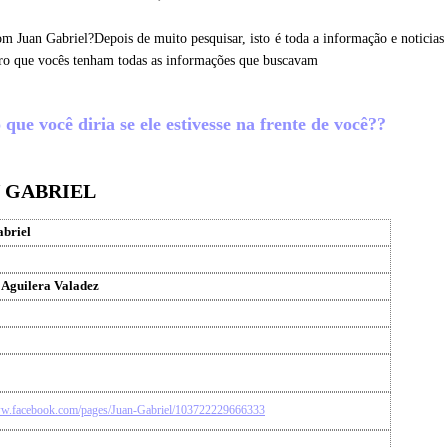
om Juan Gabriel?Depois de muito pesquisar, isto é toda a informação e noticias
ero que vocês tenham todas as informações que buscavam
que você diria se ele estivesse na frente de você??
N GABRIEL
briel
 Aguilera Valadez
ww.facebook.com/pages/Juan-Gabriel/103722229666333