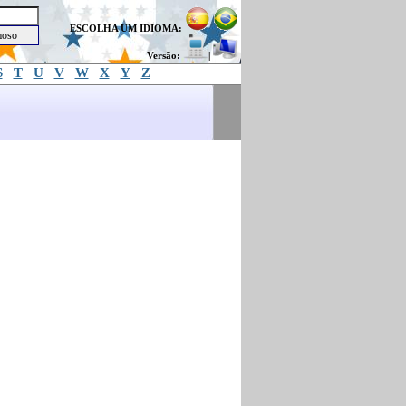
ESCOLHA UM IDIOMA:
Versão:
|
S
T
U
V
W
X
Y
Z