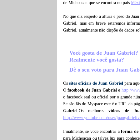
de Michoacan que se encontra no pais
Méxi
No que diz respeito à altura e peso do Jua
Gabriel, mas em breve estaremos informa
Gabriel, atualmente não dispõe de dados s
Você gosta de Juan Gabriel?
Realmente você gosta?
Dê o seu voto para Juan Gab
Os
sites oficiais de Juan Gabriel
para aque
O
facebook de Juan Gabriel
e
http://ww
o facebook real ou oficial por o grande nú
Se são fãs do Myspace este é o URL da pá
Gabriel
.Os melhores
vídeos de Ju
http://www.youtube.com/user/juangabrieltv
Finalmente, se você encontrar a
forma de 
para Michoacan ou talvez lux para conhecer