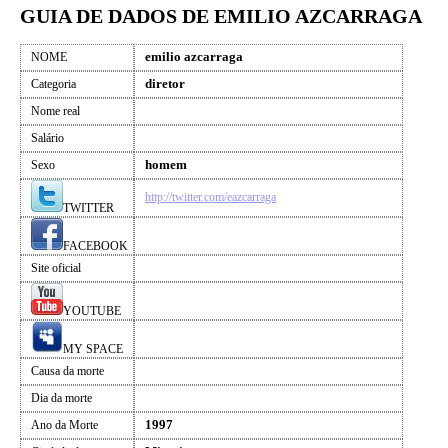
GUIA DE DADOS DE EMILIO AZCARRAGA
emilio azcarraga
NOME
diretor
Categoria
Nome real
Salário
homem
Sexo
http://twitter.com/eazcarraga
TWITTER
FACEBOOK
Site oficial
YOUTUBE
MY SPACE
Causa da morte
Dia da morte
1997
Ano da Morte