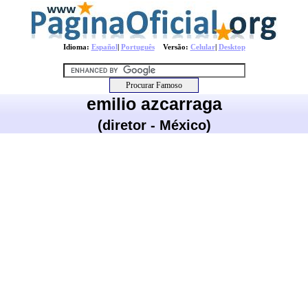
Idioma:
Español
|
Português
Versão:
Celular
|
Desktop
emilio azcarraga
(diretor - México)