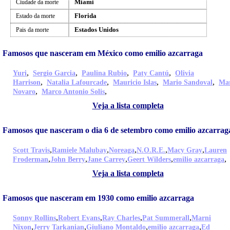
Miami
Ciudade da morte
Florida
Estado da morte
Estados Unidos
Pais da morte
Famosos que nasceram em México como emilio azcarraga
,
,
,
,
Yuri
Sergio Garcia
Paulina Rubio
Paty Cantú
Olivia
,
,
,
,
Harrison
Natalia Lafourcade
Mauricio Islas
Mario Sandoval
Ma
,
,
Novaro
Marco Antonio Solis
Veja a lista completa
Famosos que nasceram o dia 6 de setembro como emilio azcarrag
,
,
,
,
,
Scott Travis
Ramiele Malubay
Noreaga
N.O.R.E.
Macy Gray
Lauren
,
,
,
,
,
Froderman
John Berry
Jane Carrey
Geert Wilders
emilio azcarraga
Veja a lista completa
Famosos que nasceram em 1930 como emilio azcarraga
,
,
,
,
Sonny Rollins
Robert Evans
Ray Charles
Pat Summerall
Marni
,
,
,
,
Nixon
Jerry Tarkanian
Giuliano Montaldo
emilio azcarraga
Ed