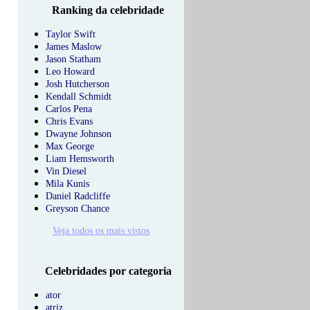
Ranking da celebridade
Taylor Swift
James Maslow
Jason Statham
Leo Howard
Josh Hutcherson
Kendall Schmidt
Carlos Pena
Chris Evans
Dwayne Johnson
Max George
Liam Hemsworth
Vin Diesel
Mila Kunis
Daniel Radcliffe
Greyson Chance
Veja todos os mais vistos
Celebridades por categoria
ator
atriz