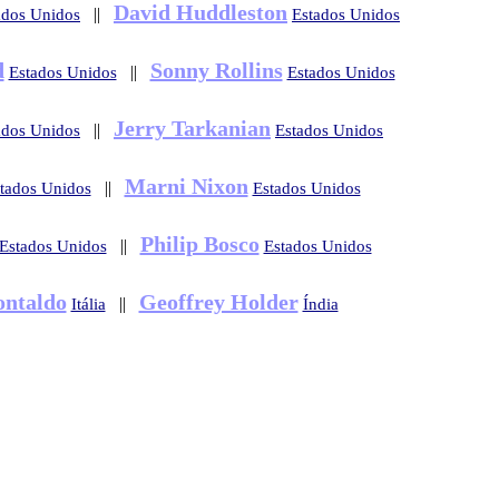
David Huddleston
||
ados Unidos
Estados Unidos
d
Sonny Rollins
||
Estados Unidos
Estados Unidos
Jerry Tarkanian
||
ados Unidos
Estados Unidos
Marni Nixon
||
tados Unidos
Estados Unidos
Philip Bosco
||
Estados Unidos
Estados Unidos
ontaldo
Geoffrey Holder
||
Itália
Índia