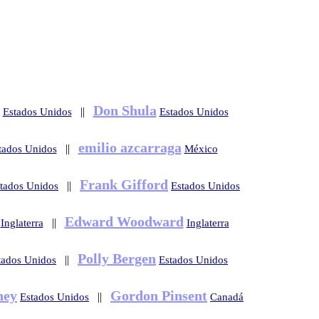
Don Shula
||
Estados Unidos
Estados Unidos
emilio azcarraga
||
tados Unidos
México
Frank Gifford
||
tados Unidos
Estados Unidos
Edward Woodward
||
Inglaterra
Inglaterra
Polly Bergen
||
tados Unidos
Estados Unidos
ney
Gordon Pinsent
||
Estados Unidos
Canadá