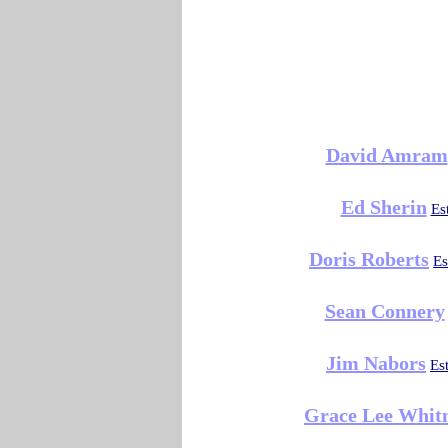
David Amram
Ed Sherin
Es
Doris Roberts
Es
Sean Connery
Jim Nabors
Es
Grace Lee Whit