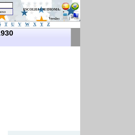
ESCOLHA UM IDIOMA:
Versão:
|
S
T
U
V
W
X
Y
Z
1930