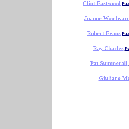
Clint Eastwood
Est
Joanne Woodwar
Robert Evans
Est
Ray Charles
Es
Pat Summerall
Giuliano M