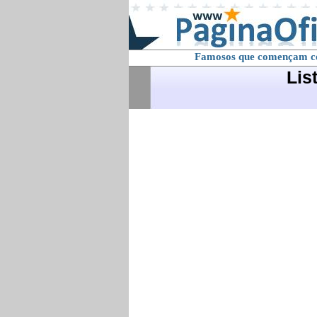
Famosos que començam 
Lis