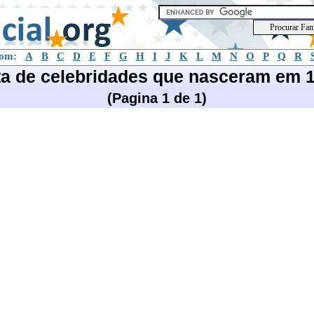
com:
A
B
C
D
E
F
G
H
I
J
K
L
M
N
O
P
Q
R
ta de celebridades que nasceram em 
(Pagina 1 de 1)