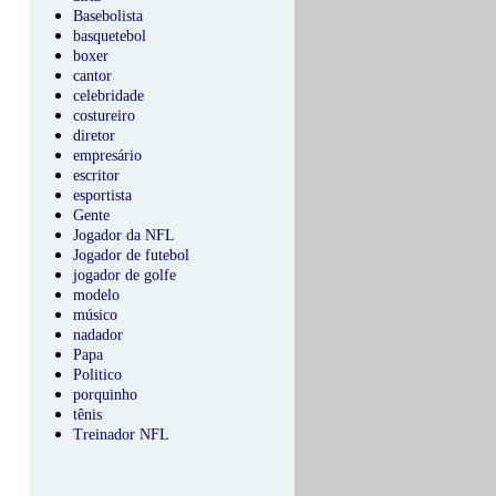
Basebolista
basquetebol
boxer
cantor
celebridade
costureiro
diretor
empresário
escritor
esportista
Gente
Jogador da NFL
Jogador de futebol
jogador de golfe
modelo
músico
nadador
Papa
Politico
porquinho
tênis
Treinador NFL