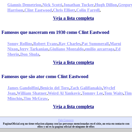
,
,
,
,
Giannis Demetriou
Nick Scotti
Jonathan Tucker
Hugh Dillon
Gregor
,
,
,
,
Harrison
Clint Eastwood
Chris Elliott
Colin Farrell
Veja a lista completa
Famosos que nasceram em 1930 como Clint Eastwood
,
,
,
,
Sonny Rollins
Robert Evans
Ray Charles
Pat Summerall
Marni
,
,
,
,
Nixon
Jerry Tarkanian
Giuliano Montaldo
emilio azcarraga
Ed
,
,
Sherin
Don Shula
Veja a lista completa
Famosos que são ator como Clint Eastwood
,
,
,
James Gandolfini
Benicio del Toro
Zach Galifianakis
Wyclef
,
,
,
,
,
Jean
William Shatner
Weird Al Yankovic
Tommy Lee
Tom Waits
Tim
,
,
Minchin
Tim McGraw
Veja a lista completa
Fale Conosco
PaginaOficial.org no tiene relacion alguna con las personas mencionadas en el sitio, no esta en contacto con
ellos y no es la pagina oficial de ninguno de ellos