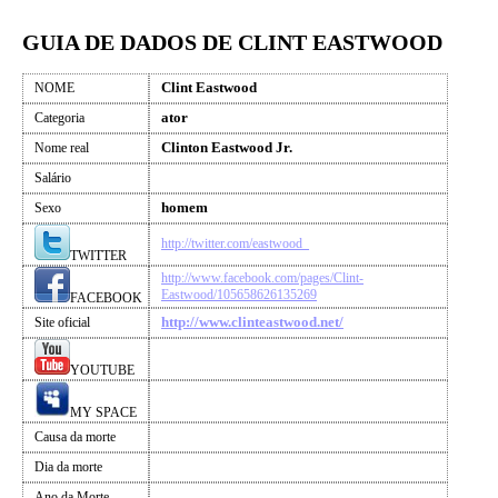
GUIA DE DADOS DE CLINT EASTWOOD
Clint Eastwood
NOME
ator
Categoria
Clinton Eastwood Jr.
Nome real
Salário
homem
Sexo
http://twitter.com/eastwood_
TWITTER
http://www.facebook.com/pages/Clint-
Eastwood/105658626135269
FACEBOOK
http://www.clinteastwood.net/
Site oficial
YOUTUBE
MY SPACE
Causa da morte
Dia da morte
Ano da Morte