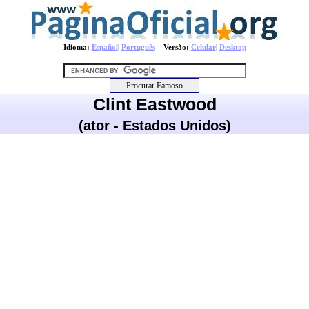
Idioma:
Español
|
Português
Versão:
Celular
|
Desktop
Clint Eastwood
(ator - Estados Unidos)