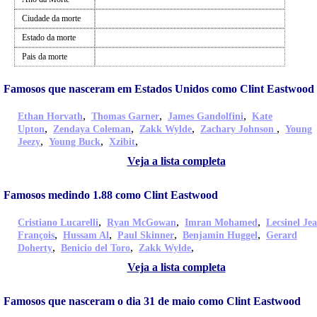
Ciudade da morte
Estado da morte
Pais da morte
Famosos que nasceram em Estados Unidos como Clint Eastwood
,
,
,
Ethan Horvath
Thomas Garner
James Gandolfini
Kate
,
,
,
,
Upton
Zendaya Coleman
Zakk Wylde
Zachary Johnson
Young
,
,
,
Jeezy
Young Buck
Xzibit
Veja a lista completa
Famosos medindo 1.88 como Clint Eastwood
,
,
,
Cristiano Lucarelli
Ryan McGowan
Imran Mohamed
Lecsinel Je
,
,
,
,
François
Hussam Al
Paul Skinner
Benjamin Huggel
Gerard
,
,
,
Doherty
Benicio del Toro
Zakk Wylde
Veja a lista completa
Famosos que nasceram o dia 31 de maio como Clint Eastwood