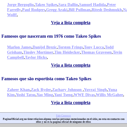
,
,
,
,
Jorge Bergoglio
Takeo Spikes
Sara Dallin
Samuel Hadida
Peter
,
,
,
,
,
Farrelly
Paul Rodgers
Gregg Araki
Bill Pullman
Ritesh Deshmukh
N
,
Wolff
Veja a lista completa
Famosos que nasceram em 1976 como Takeo Spikes
,
,
,
,
Marlon James
Danijel Brezic
Torsten Frings
Tony Lucca
Todd
,
,
,
,
Grisham
Tinsley Mortimer
Tim Heidecker
Thomas Gravesen
Tevin
,
,
Campbell
Taylor Hicks
Veja a lista completa
Famosos que são esportista como Takeo Spikes
,
,
,
,
Zaheer Khan
Zack Ryder
Zachary Johnson
Yuvraj Singh
Yuna
,
,
,
,
,
,
Kim
Yoshi Tatsu
Yao Ming
Yani Tseng
WWE Divas
Willis McGahee
Veja a lista completa
Fale Conosco
PaginaOficial.org no tiene relacion alguna con las personas mencionadas en el sitio, no esta en contacto con
ellos y no es la pagina oficial de ninguno de ellos