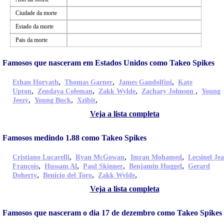
Ciudade da morte
Estado da morte
Pais da morte
Famosos que nasceram em Estados Unidos como Takeo Spikes
,
,
,
Ethan Horvath
Thomas Garner
James Gandolfini
Kate
,
,
,
,
Upton
Zendaya Coleman
Zakk Wylde
Zachary Johnson
Young
,
,
,
Jeezy
Young Buck
Xzibit
Veja a lista completa
Famosos medindo 1.88 como Takeo Spikes
,
,
,
Cristiano Lucarelli
Ryan McGowan
Imran Mohamed
Lecsinel Je
,
,
,
,
François
Hussam Al
Paul Skinner
Benjamin Huggel
Gerard
,
,
,
Doherty
Benicio del Toro
Zakk Wylde
Veja a lista completa
Famosos que nasceram o dia 17 de dezembro como Takeo Spikes