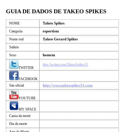
GUIA DE DADOS DE TAKEO SPIKES
Takeo Spikes
NOME
esportista
Categoria
Takeo Gerard Spikes
Nome real
Salário
homem
Sexo
http://twitter.com/TakeoSpikes51
TWITTER
FACEBOOK
http://www.takeospikes51.com
Site oficial
YOUTUBE
MY SPACE
Causa da morte
Dia da morte
Ano da Morte