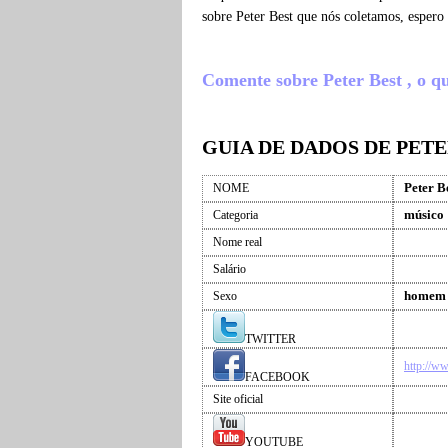
sobre Peter Best que nós coletamos, esper
Comente sobre Peter Best , o que
GUIA DE DADOS DE PETE
Peter B
NOME
músico
Categoria
Nome real
Salário
homem
Sexo
TWITTER
http://w
FACEBOOK
Site oficial
YOUTUBE