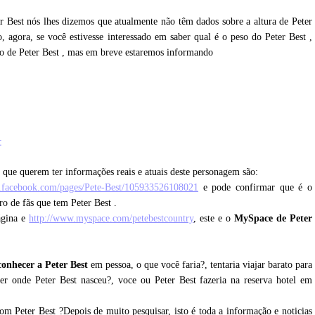
er Best nós lhes dizemos que atualmente não têm dados sobre a altura de Peter
 agora, se você estivesse interessado em saber qual é o peso do Peter Best ,
so de Peter Best , mas em breve estaremos informando
st
 que querem ter informações reais e atuais deste personagem são:
.facebook.com/pages/Pete-Best/105933526108021
e pode confirmar que é o
ro de fãs que tem Peter Best .
ágina e
http://www.myspace.com/petebestcountry
, este e o
MySpace de Peter
conhecer a Peter Best
em pessoa, o que você faria?, tentaria viajar barato para
er onde Peter Best nasceu?, voce ou Peter Best fazeria na reserva hotel em
om Peter Best ?Depois de muito pesquisar, isto é toda a informação e noticias