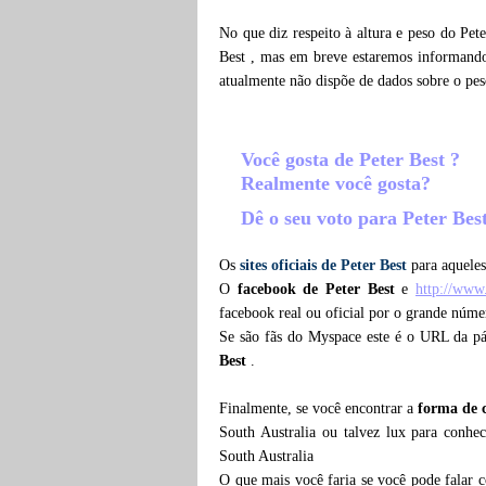
No que diz respeito à altura e peso do Pet
Best , mas em breve estaremos informando,
atualmente não dispõe de dados sobre o pe
Você gosta de Peter Best ?
Realmente você gosta?
Dê o seu voto para Peter Be
Os
sites oficiais de Peter Best
para aqueles
O
facebook de Peter Best
e
http://www
facebook real ou oficial por o grande núme
Se são fãs do Myspace este é o URL da p
Best
.
Finalmente, se você encontrar a
forma de 
South Australia ou talvez lux para conhec
South Australia
O que mais você faria se você pode falar c