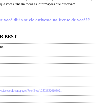
o que vocês tenham todas as informações que buscavam
 você diria se ele estivesse na frente de você??
R BEST
est
ww.facebook.com/pages/Pete-Best/105933526108021