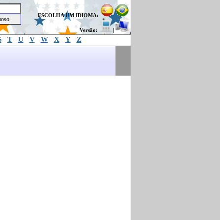
ESCOLHA UM IDIOMA:
Versão:
|
S
T
U
V
W
X
Y
Z