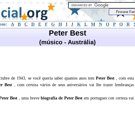
com:
A
B
C
D
E
F
G
H
I
J
K
L
M
N
O
P
Q
R
Peter Best
(músico - Austrália)
tubre de 1943, se você queria saber quantos anos tem
Peter Best
, com esta
er Best
, com certeza vários de seus aniversários vai lhe trazer lembranças
Peter Best
, uma breve
biografia de
Peter Best
em portugues con certeza vai