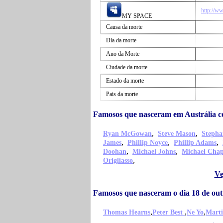
http://w
MY SPACE
Causa da morte
Dia da morte
Ano da Morte
Ciudade da morte
Estado da morte
Pais da morte
Famosos que nasceram em Austrália c
,
,
Ryan McGowan
Steve Mason
Stepha
,
,
,
James
Phillip Noyce
Phillip Adams
,
,
Doohan
Michael Johns
Michael Cha
,
Origliasso
Ve
Famosos que nasceram o dia 18 de out
,
,
,
Thomas Hearns
Peter Best
Ne Yo
Marti