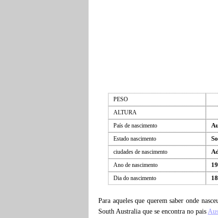
PESO
ALTURA
Au
País de nascimento
So
Estado nascimento
Ad
ciudades de nascimento
19
Ano de nascimento
18
Dia do nascimento
Para aqueles que querem saber onde nasc
South Australia que se encontra no pais
Aus