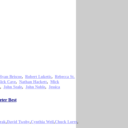
,
,
Ryan Briscoe
Robert Luketic
Rebecca St.
,
,
ick Cave
Nathan Hackett
Mick
,
,
,
John Seale
John Noble
Jessica
eter Best
,
,
,
,
rak
David Twohy
Cynthia Weil
Chuck Lorre