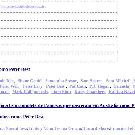
ww.myspace.com/petebestcountry
omo Peter Best
,
,
,
,
,
nie Rice
Shane Gould
Samantha Stosur
Sam Sparro
Sam Mitchell
,
,
,
,
,
,
Peter Weir
Peter Levy
Peter Best
Pat Cash
P.J. Hogan
Orianthi
N
,
,
,
,
pman
Mark Philippoussis
Liam Finn
Kasey Chambers
Kallista Kaval
ja a lista completa de Famosos que nasceram em Austrália como P
ubro como Peter Best
,
,
,
,
na Navratilova
Lindsey Vonn
Joshua Gracin
Howard Shore
Francine LeF