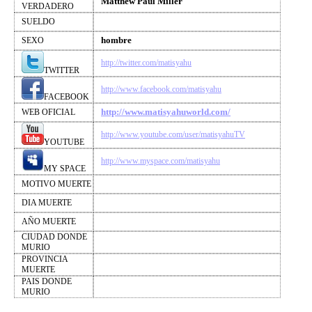
Matthew Paul Miller
VERDADERO
SUELDO
hombre
SEXO
http://twitter.com/matisyahu
TWITTER
http://www.facebook.com/matisyahu
FACEBOOK
http://www.matisyahuworld.com/
WEB OFICIAL
http://www.youtube.com/user/matisyahuTV
YOUTUBE
http://www.myspace.com/matisyahu
MY SPACE
MOTIVO MUERTE
DIA MUERTE
AÑO MUERTE
CIUDAD DONDE
MURIO
PROVINCIA
MUERTE
PAIS DONDE
MURIO