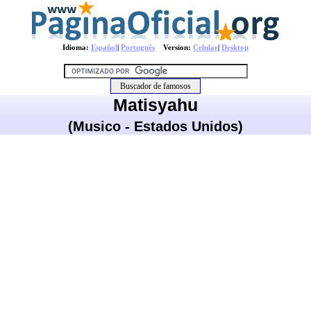
Idioma:
Español
|
Português
Version:
Celular
|
Desktop
Matisyahu
(Musico - Estados Unidos)