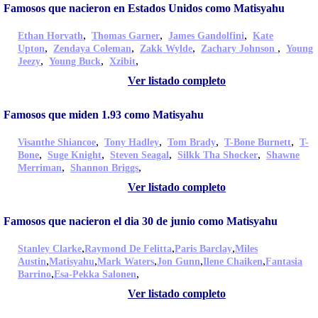
Famosos que nacieron en Estados Unidos como Matisyahu
,
,
,
Ethan Horvath
Thomas Garner
James Gandolfini
Kate
,
,
,
,
Upton
Zendaya Coleman
Zakk Wylde
Zachary Johnson
Young
,
,
,
Jeezy
Young Buck
Xzibit
Ver listado completo
Famosos que miden 1.93 como Matisyahu
,
,
,
,
Visanthe Shiancoe
Tony Hadley
Tom Brady
T-Bone Burnett
T-
,
,
,
,
Bone
Suge Knight
Steven Seagal
Silkk Tha Shocker
Shawne
,
,
Merriman
Shannon Briggs
Ver listado completo
Famosos que nacieron el dia 30 de junio como Matisyahu
,
,
,
Stanley Clarke
Raymond De Felitta
Paris Barclay
Miles
,
,
,
,
,
Austin
Matisyahu
Mark Waters
Jon Gunn
Ilene Chaiken
Fantasia
,
,
Barrino
Esa-Pekka Salonen
Ver listado completo