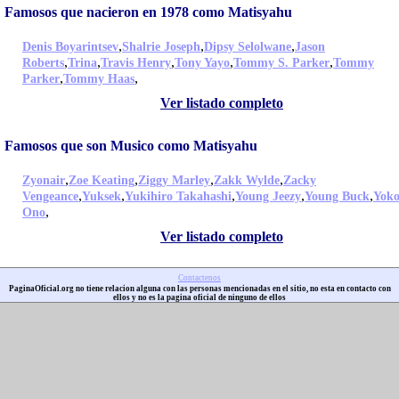
Famosos que nacieron en 1978 como Matisyahu
,
,
,
Denis Boyarintsev
Shalrie Joseph
Dipsy Selolwane
Jason
,
,
,
,
,
Roberts
Trina
Travis Henry
Tony Yayo
Tommy S. Parker
Tommy
,
,
Parker
Tommy Haas
Ver listado completo
Famosos que son Musico como Matisyahu
,
,
,
,
Zyonair
Zoe Keating
Ziggy Marley
Zakk Wylde
Zacky
,
,
,
,
,
Vengeance
Yuksek
Yukihiro Takahashi
Young Jeezy
Young Buck
Yok
,
Ono
Ver listado completo
Contactenos
PaginaOficial.org no tiene relacion alguna con las personas mencionadas en el sitio, no esta en contacto con
ellos y no es la pagina oficial de ninguno de ellos