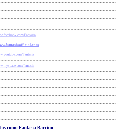
ww.facebook.com/Fantasia
www.fantasiaofficial.com
ww.youtube.com/Fantasia
ww.myspace.com/fantasia
dos como Fantasia Barrino