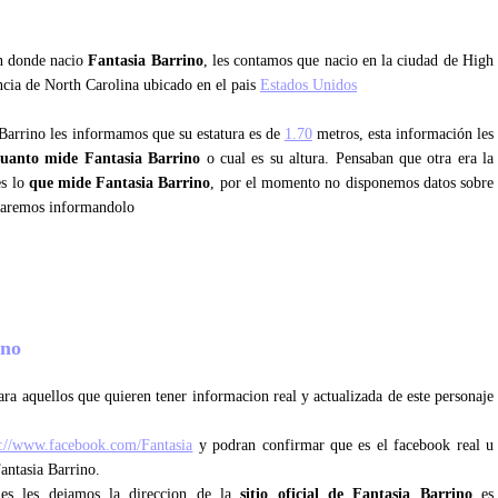
an donde nacio
Fantasia Barrino
, les contamos que nacio en la ciudad de High
ncia de North Carolina ubicado en el pais
Estados Unidos
 Barrino les informamos que su estatura es de
1.70
metros, esta información les
cuanto mide Fantasia Barrino
o cual es su altura. Pensaban que otra era la
es lo
que mide Fantasia Barrino
, por el momento no disponemos datos sobre
staremos informandolo
ino
ra aquellos que quieren tener informacion real y actualizada de este personaje
p://www.facebook.com/Fantasia
y podran confirmar que es el facebook real u
Fantasia Barrino.
ales les dejamos la direccion de la
sitio oficial de Fantasia Barrino
es