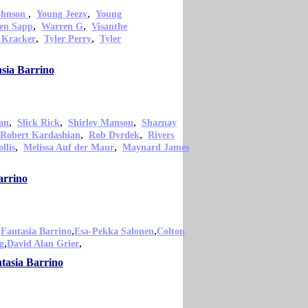
,
,
ohnson
Young Jeezy
Young
,
,
en Sapp
Warren G
Visanthe
,
,
 Kracker
Tyler Perry
Tyler
sia Barrino
,
,
,
an
Slick Rick
Shirley Manson
Shaznay
,
,
Robert Kardashian
Rob Dyrdek
Rivers
,
,
llis
Melissa Auf der Maur
Maynard James
arrino
,
,
,
Fantasia Barrino
Esa-Pekka Salonen
Colton
,
,
g
David Alan Grier
ntasia Barrino