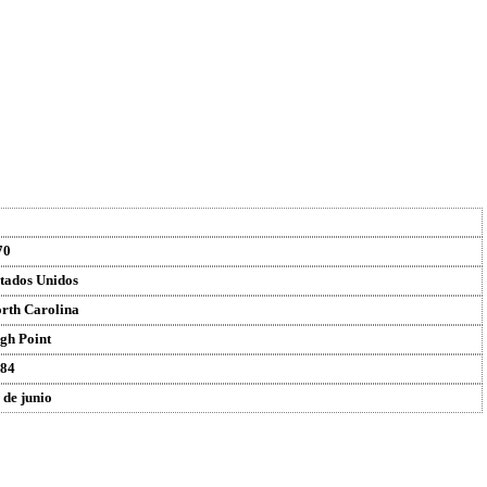
70
tados Unidos
rth Carolina
gh Point
84
 de junio