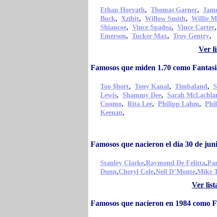
,
,
Ethan Horvath
Thomas Garner
Jame
,
,
,
Buck
Xzibit
Willow Smith
Willie M
,
,
Shiancoe
Vince Spadea
Vince Carter
,
,
,
Emerson
Tucker Max
Troy Gentry
Ver l
Famosos que miden 1.70 como Fantasi
,
,
,
Too $hort
Tony Kanal
Timbaland
S
,
,
Lewis
Shammy Dee
Sarah McLachla
,
,
,
Cuomo
Rita Lee
Philipp Lahm
Phil
,
Keenan
Famosos que nacieron el dia 30 de jun
,
,
Stanley Clarke
Raymond De Felitta
Par
,
,
,
Dunn
Cheryl Cole
Neil D’Monte
Mike 
Ver lis
Famosos que nacieron en 1984 como F