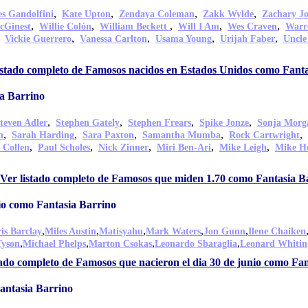
,
,
,
,
s Gandolfini
Kate Upton
Zendaya Coleman
Zakk Wylde
Zachary J
,
,
,
,
,
cGinest
Willie Colón
William Beckett
Will I Am
Wes Craven
Warr
,
,
,
,
,
Vickie Guerrero
Vanessa Carlton
Usama Young
Urijah Faber
Uncle
istado completo de Famosos nacidos en Estados Unidos como Fanta
a Barrino
,
,
,
,
teven Adler
Stephen Gately
Stephen Frears
Spike Jonze
Sonja Morg
,
,
,
,
,
n
Sarah Harding
Sara Paxton
Samantha Mumba
Rock Cartwright
,
,
,
,
,
 Collen
Paul Scholes
Nick Zinner
Miri Ben-Ari
Mike Leigh
Mike Ho
Ver listado completo de Famosos que miden 1.70 como Fantasia B
io como Fantasia Barrino
,
,
,
,
,
is Barclay
Miles Austin
Matisyahu
Mark Waters
Jon Gunn
Ilene Chaiken
,
,
,
,
Tyson
Michael Phelps
Marton Csokas
Leonardo Sbaraglia
Leonard Whitin
tado completo de Famosos que nacieron el dia 30 de junio como Fa
antasia Barrino