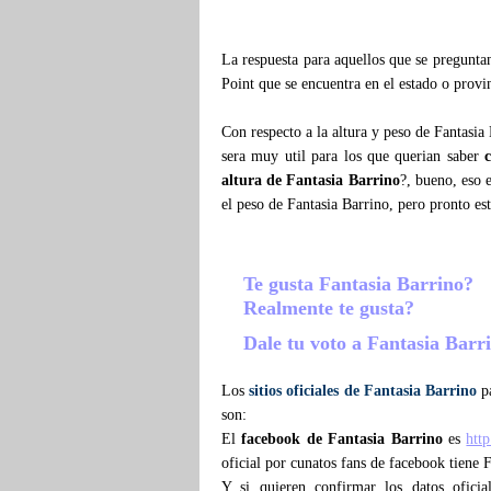
La respuesta para aquellos que se pregunt
Point que se encuentra en el estado o provi
Con respecto a la altura y peso de Fantasia
sera muy util para los que querian saber
altura de Fantasia Barrino
?, bueno, eso 
el peso de Fantasia Barrino, pero pronto e
Te gusta Fantasia Barrino?
Realmente te gusta?
Dale tu voto a Fantasia Barr
Los
sitios oficiales de Fantasia Barrino
pa
son:
El
facebook de Fantasia Barrino
es
htt
oficial por cunatos fans de facebook tiene 
Y si quieren confirmar los datos ofici