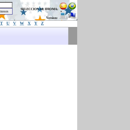
SELECCIONAR IDIOMA:
Version:
|
T
U
V
W
X
Y
Z