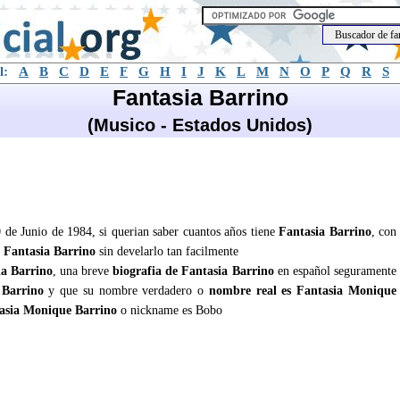
l:
A
B
C
D
E
F
G
H
I
J
K
L
M
N
O
P
Q
R
S
Fantasia Barrino
(Musico - Estados Unidos)
0 de Junio de 1984, si querian saber cuantos años tiene
Fantasia Barrino
, con
e
Fantasia Barrino
sin develarlo tan facilmente
ia Barrino
, una breve
biografia de Fantasia Barrino
en español seguramente
 Barrino
y que su nombre verdadero o
nombre real es Fantasia Monique
asia Monique Barrino
o nickname es Bobo