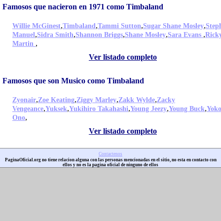
Famosos que nacieron en 1971 como Timbaland
,
,
,
,
Willie McGinest
Timbaland
Tammi Sutton
Sugar Shane Mosley
Step
,
,
,
,
,
Manuel
Sidra Smith
Shannon Briggs
Shane Mosley
Sara Evans
Rick
,
Martin
Ver listado completo
Famosos que son Musico como Timbaland
,
,
,
,
Zyonair
Zoe Keating
Ziggy Marley
Zakk Wylde
Zacky
,
,
,
,
,
Vengeance
Yuksek
Yukihiro Takahashi
Young Jeezy
Young Buck
Yok
,
Ono
Ver listado completo
Contactenos
PaginaOficial.org no tiene relacion alguna con las personas mencionadas en el sitio, no esta en contacto con
ellos y no es la pagina oficial de ninguno de ellos