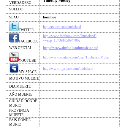
Timothy Mosley
VERDADERO
SUELDO
hombre
SEXO
http://twitter.com/timbaland
TWITTER
http://www.facebook.com/Timbaland?
v=app_157391050947062
FACEBOOK
http://www.timbalandmusic.com/
WEB OFICIAL
http://www.youtube.com/user/TimbalandMusic
YOUTUBE
http://www.myspace.com/timbaland
MY SPACE
MOTIVO MUERTE
DIA MUERTE
AÑO MUERTE
CIUDAD DONDE
MURIO
PROVINCIA
MUERTE
PAIS DONDE
MURIO