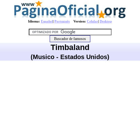
Idioma:
Español
|
Português
Version:
Celular
|
Desktop
Timbaland
(Musico - Estados Unidos)