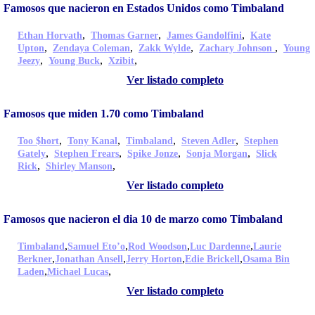
Famosos que nacieron en Estados Unidos como Timbaland
,
,
,
Ethan Horvath
Thomas Garner
James Gandolfini
Kate
,
,
,
,
Upton
Zendaya Coleman
Zakk Wylde
Zachary Johnson
Young
,
,
,
Jeezy
Young Buck
Xzibit
Ver listado completo
Famosos que miden 1.70 como Timbaland
,
,
,
,
Too $hort
Tony Kanal
Timbaland
Steven Adler
Stephen
,
,
,
,
Gately
Stephen Frears
Spike Jonze
Sonja Morgan
Slick
,
,
Rick
Shirley Manson
Ver listado completo
Famosos que nacieron el dia 10 de marzo como Timbaland
,
,
,
,
Timbaland
Samuel Eto’o
Rod Woodson
Luc Dardenne
Laurie
,
,
,
,
Berkner
Jonathan Ansell
Jerry Horton
Edie Brickell
Osama Bin
,
,
Laden
Michael Lucas
Ver listado completo