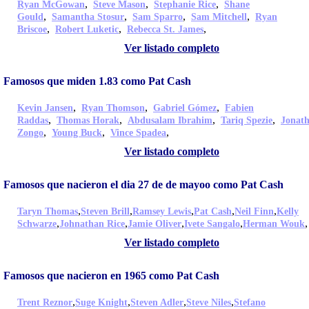
,
,
,
Ryan McGowan
Steve Mason
Stephanie Rice
Shane
,
,
,
,
Gould
Samantha Stosur
Sam Sparro
Sam Mitchell
Ryan
,
,
,
Briscoe
Robert Luketic
Rebecca St. James
Ver listado completo
Famosos que miden 1.83 como Pat Cash
,
,
,
Kevin Jansen
Ryan Thomson
Gabriel Gómez
Fabien
,
,
,
,
Raddas
Thomas Horak
Abdusalam Ibrahim
Tariq Spezie
Jonat
,
,
,
Zongo
Young Buck
Vince Spadea
Ver listado completo
Famosos que nacieron el dia 27 de de mayoo como Pat Cash
,
,
,
,
,
Taryn Thomas
Steven Brill
Ramsey Lewis
Pat Cash
Neil Finn
Kelly
,
,
,
,
,
Schwarze
Johnathan Rice
Jamie Oliver
Ivete Sangalo
Herman Wouk
Ver listado completo
Famosos que nacieron en 1965 como Pat Cash
,
,
,
,
Trent Reznor
Suge Knight
Steven Adler
Steve Niles
Stefano