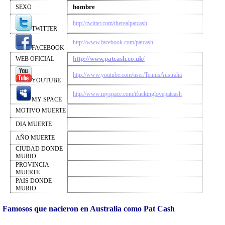
hombre
SEXO
http://twitter.com/therealpatcash
TWITTER
http://www.facebook.com/patcash
FACEBOOK
http://www.patcash.co.uk/
WEB OFICIAL
http://www.youtube.com/user/TennisAustralia
YOUTUBE
http://www.myspace.com/ifuckinglovepatcash
MY SPACE
MOTIVO MUERTE
DIA MUERTE
AÑO MUERTE
CIUDAD DONDE
MURIO
PROVINCIA
MUERTE
PAIS DONDE
MURIO
Famosos que nacieron en Australia como Pat Cash