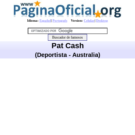
Idioma:
Español
|
Português
Version:
Celular
|
Desktop
Pat Cash
(Deportista - Australia)