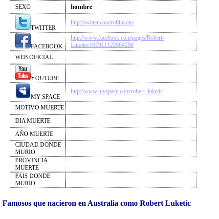
hombre
SEXO
http://twitter.com/robluketic
TWITTER
http://www.facebook.com/pages/Robert-
Luketic/107911125904296
FACEBOOK
WEB OFICIAL
YOUTUBE
http://www.myspace.com/robert_luketic
MY SPACE
MOTIVO MUERTE
DIA MUERTE
AÑO MUERTE
CIUDAD DONDE
MURIO
PROVINCIA
MUERTE
PAIS DONDE
MURIO
Famosos que nacieron en Australia como Robert Luketic