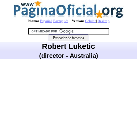
Idioma:
Español
|
Português
Version:
Celular
|
Desktop
Robert Luketic
(director - Australia)