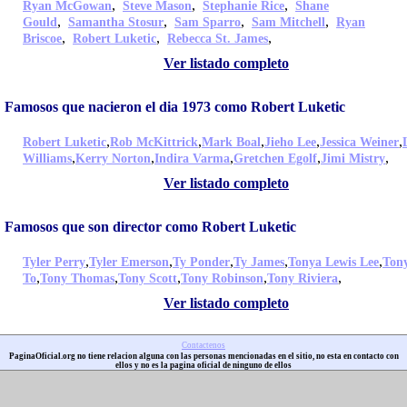
,
,
,
Ryan McGowan
Steve Mason
Stephanie Rice
Shane
,
,
,
,
Gould
Samantha Stosur
Sam Sparro
Sam Mitchell
Ryan
,
,
,
Briscoe
Robert Luketic
Rebecca St. James
Ver listado completo
Famosos que nacieron el dia 1973 como Robert Luketic
,
,
,
,
,
Robert Luketic
Rob McKittrick
Mark Boal
Jieho Lee
Jessica Weiner
,
,
,
,
,
Williams
Kerry Norton
Indira Varma
Gretchen Egolf
Jimi Mistry
Ver listado completo
Famosos que son director como Robert Luketic
,
,
,
,
,
Tyler Perry
Tyler Emerson
Ty Ponder
Ty James
Tonya Lewis Lee
Ton
,
,
,
,
,
To
Tony Thomas
Tony Scott
Tony Robinson
Tony Riviera
Ver listado completo
Contactenos
PaginaOficial.org no tiene relacion alguna con las personas mencionadas en el sitio, no esta en contacto con
ellos y no es la pagina oficial de ninguno de ellos