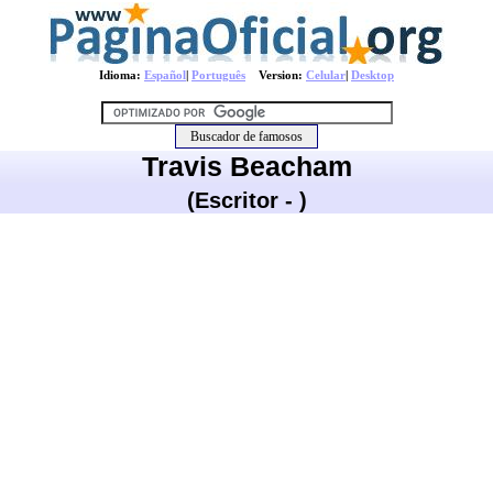
Idioma:
Español
|
Português
Version:
Celular
|
Desktop
Travis Beacham
(Escritor - )