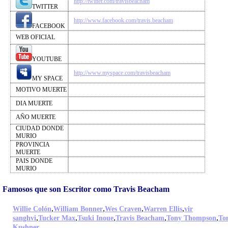
http://twitter.com/travisbeacham
TWITTER
http://www.facebook.com/travis.beacham
FACEBOOK
WEB OFICIAL
YOUTUBE
http://www.myspace.com/travisbeacham
MY SPACE
MOTIVO MUERTE
DIA MUERTE
AÑO MUERTE
CIUDAD DONDE
MURIO
PROVINCIA
MUERTE
PAIS DONDE
MURIO
Famosos que son Escritor como Travis Beacham
,
,
,
,
Willie Colón
William Bonner
Wes Craven
Warren Ellis
vir
,
,
,
,
,
sanghvi
Tucker Max
Tsuki Inoue
Travis Beacham
Tony Thompson
To
,
Kushner