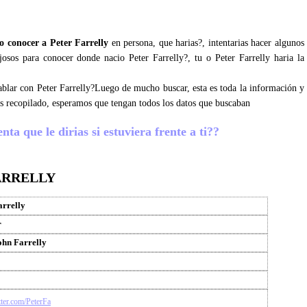
 conocer a Peter Farrelly
en persona, que harias?, intentarias hacer algunos
josos para conocer donde nacio Peter Farrelly?, tu o Peter Farrelly haria la
hablar con Peter Farrelly?Luego de mucho buscar, esta es toda la información y
os recopilado, esperamos que tengan todos los datos que buscaban
ta que le dirias si estuviera frente a ti??
ARRELLY
arrelly
r
ohn Farrelly
itter.com/PeterFa