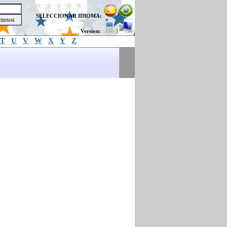
SELECCIONAR IDIOMA:
Version:
|
T
U
V
W
X
Y
Z