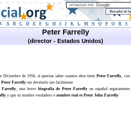
l:
A
B
C
D
E
F
G
H
I
J
K
L
M
N
O
P
Q
R
S
Peter Farrelly
(director - Estados Unidos)
 de Diciembre de 1956, si querian saber cuantos años tiene
Peter Farrelly
, con
e
Peter Farrelly
sin develarlo tan facilmente
 Farrelly
, una breve
biografia de Peter Farrelly
en español seguramente
elly
y que su nombre verdadero o
nombre real es Peter John Farrelly