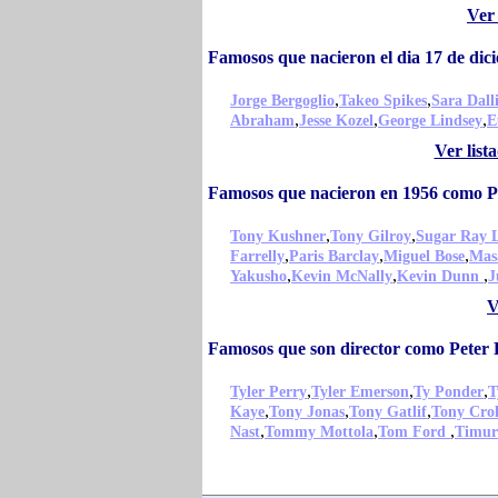
Ver
Famosos que nacieron el dia 17 de dic
,
,
Jorge Bergoglio
Takeo Spikes
Sara Dall
,
,
,
Abraham
Jesse Kozel
George Lindsey
E
Ver list
Famosos que nacieron en 1956 como Pe
,
,
Tony Kushner
Tony Gilroy
Sugar Ray 
,
,
,
Farrelly
Paris Barclay
Miguel Bose
Mas
,
,
,
Yakusho
Kevin McNally
Kevin Dunn
J
V
Famosos que son director como Peter 
,
,
,
Tyler Perry
Tyler Emerson
Ty Ponder
T
,
,
,
Kaye
Tony Jonas
Tony Gatlif
Tony Crol
,
,
,
Nast
Tommy Mottola
Tom Ford
Timur