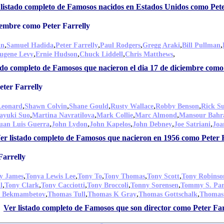
 listado completo de Famosos nacidos en Estados Unidos como Pete
iembre como Peter Farrelly
,
,
,
,
,
,
in
Samuel Hadida
Peter Farrelly
Paul Rodgers
Gregg Araki
Bill Pullman
,
,
,
,
ugene Levy
Ernie Hudson
Chuck Liddell
Chris Matthews
ado completo de Famosos que nacieron el dia 17 de diciembre como
ter Farrelly
,
,
,
,
,
Leonard
Shawn Colvin
Shane Gould
Rusty Wallace
Robby Benson
Rick Su
,
,
,
,
ayuki Suo
Martina Navratilova
Mark Collie
Marc Almond
Mansour Bahr
,
,
,
,
,
uan Luis Guerra
John Lydon
John Kapelos
John Debney
Joe Satriani
Joa
er listado completo de Famosos que nacieron en 1956 como Peter 
Farrelly
,
,
,
,
,
y James
Tonya Lewis Lee
Tony To
Tony Thomas
Tony Scott
Tony Robinso
,
,
,
,
,
l
Tony Clark
Tony Cacciotti
Tony Broccoli
Tonny Sorensen
Tommy S. Par
,
,
,
,
 Bekmambetov
Thomas Tull
Thomas K Gray
Thomas Gottschalk
Thomas 
Ver listado completo de Famosos que son director como Peter Far