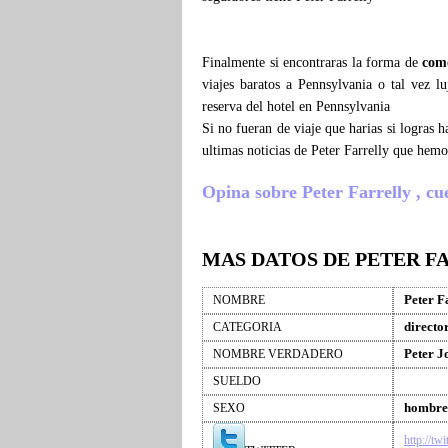
Finalmente si encontraras la forma de
como
viajes baratos a Pennsylvania o tal vez lu
reserva del hotel en Pennsylvania
Si no fueran de viaje que harias si logras 
ultimas noticias de Peter Farrelly que hem
Opina sobre Peter Farrelly , cuen
MAS DATOS DE PETER F
Peter F
NOMBRE
directo
CATEGORIA
Peter J
NOMBRE VERDADERO
SUELDO
hombre
SEXO
http://tw