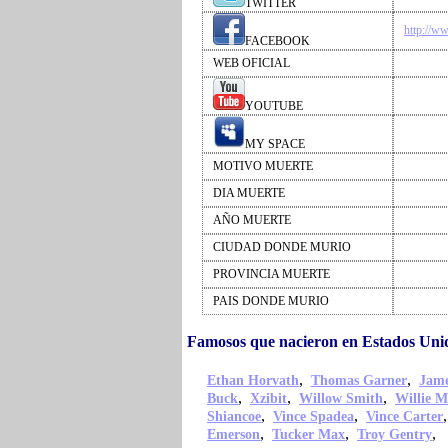
TWITTER
http://w
FACEBOOK
WEB OFICIAL
YOUTUBE
MY SPACE
MOTIVO MUERTE
DIA MUERTE
AÑO MUERTE
CIUDAD DONDE MURIO
PROVINCIA MUERTE
PAIS DONDE MURIO
Famosos que nacieron en Estados Unid
,
,
Ethan Horvath
Thomas Garner
Jame
,
,
,
Buck
Xzibit
Willow Smith
Willie M
,
,
Shiancoe
Vince Spadea
Vince Carter
,
,
,
Emerson
Tucker Max
Troy Gentry