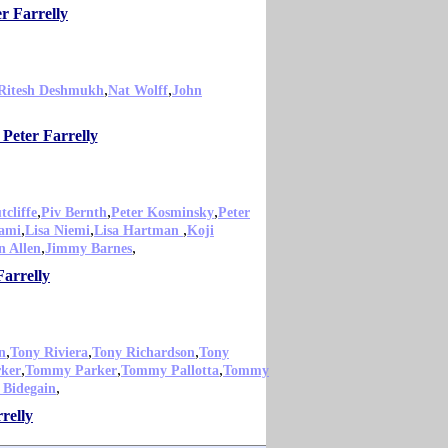
r Farrelly
,
,
Ritesh Deshmukh
Nat Wolff
John
 Peter Farrelly
,
,
,
tcliffe
Piv Bernth
Peter Kosminsky
Peter
,
,
,
ami
Lisa Niemi
Lisa Hartman
Koji
,
,
n Allen
Jimmy Barnes
Farrelly
,
,
,
n
Tony Riviera
Tony Richardson
Tony
,
,
,
ker
Tommy Parker
Tommy Pallotta
Tommy
,
Bidegain
relly