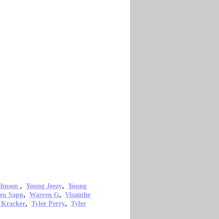
,
,
ohnson
Young Jeezy
Young
,
,
en Sapp
Warren G
Visanthe
,
,
 Kracker
Tyler Perry
Tyler