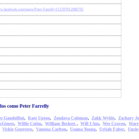
ww.facebook.com/pages/Peter-Farrelly/112597812086792
os como Peter Farrelly
,
,
,
,
s Gandolfini
Kate Upton
Zendaya Coleman
Zakk Wylde
Zachary J
,
,
,
,
,
cGinest
Willie Colón
William Beckett
Will I Am
Wes Craven
Warr
,
,
,
,
,
Vickie Guerrero
Vanessa Carlton
Usama Young
Urijah Faber
Uncle