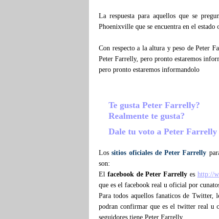
La respuesta para aquellos que se preg
Phoenixville que se encuentra en el estado
Con respecto a la altura y peso de Peter F
Peter Farrelly, pero pronto estaremos info
pero pronto estaremos informandolo
Te gusta Peter Farrelly?
Realmente te gusta?
Dale tu voto a Peter Farrell
Los
sitios oficiales de Peter Farrelly
para
son:
El
facebook de Peter Farrelly
es
http://
que es el facebook real u oficial por cunato
Para todos aquellos fanaticos de Twitter,
podran confirmar que es el twitter real u o
seguidores tiene Peter Farrelly