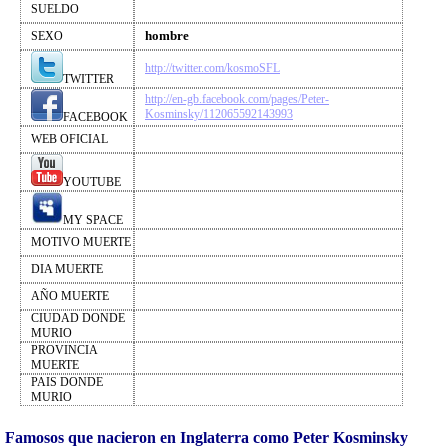
SUELDO
hombre
SEXO
http://twitter.com/kosmoSFL
TWITTER
http://en-gb.facebook.com/pages/Peter-
Kosminsky/112065592143993
FACEBOOK
WEB OFICIAL
YOUTUBE
MY SPACE
MOTIVO MUERTE
DIA MUERTE
AÑO MUERTE
CIUDAD DONDE
MURIO
PROVINCIA
MUERTE
PAIS DONDE
MURIO
Famosos que nacieron en Inglaterra como Peter Kosminsky