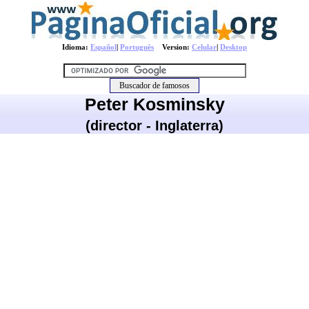
Idioma:
Español
|
Português
Version:
Celular
|
Desktop
Peter Kosminsky
(director - Inglaterra)