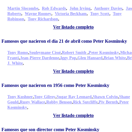
,
,
,
,
Martin Slocombe
Rob Edwards
John Irving
Anthony Davies
Jas
,
,
,
,
Roberts
Wayne Rooney
Victoria Beckham
Tony Scott
Tony
,
,
Robinson
Tony Richardson
Ver listado completo
Famosos que nacieron el dia 21 de abril como Peter Kosminsky
,
,
,
,
Tony Romo
Souleymane Cissé
Robert Smith
Peter Kosminsky
Micha
,
,
,
,
,
Franti
Jean-Pierre Dardenne
Iggy Pop
Glen Hansard
Brian White
Br
,
J. White
Ver listado completo
Famosos que nacieron en 1956 como Peter Kosminsky
,
,
,
,
Tony Kushner
Tony Gilroy
Sugar Ray Leonard
Shawn Colvin
Shane
,
,
,
,
,
Gould
Rusty Wallace
Robby Benson
Rick Sutcliffe
Piv Bernth
Peter
,
Kosminsky
Ver listado completo
Famosos que son director como Peter Kosminsky