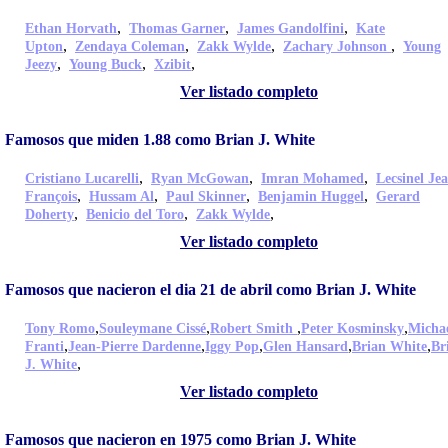
,
,
,
Ethan Horvath
Thomas Garner
James Gandolfini
Kate
,
,
,
,
Upton
Zendaya Coleman
Zakk Wylde
Zachary Johnson
Young
,
,
,
Jeezy
Young Buck
Xzibit
Ver listado completo
Famosos que miden 1.88 como Brian J. White
,
,
,
Cristiano Lucarelli
Ryan McGowan
Imran Mohamed
Lecsinel Je
,
,
,
,
François
Hussam Al
Paul Skinner
Benjamin Huggel
Gerard
,
,
,
Doherty
Benicio del Toro
Zakk Wylde
Ver listado completo
Famosos que nacieron el dia 21 de abril como Brian J. White
,
,
,
,
Tony Romo
Souleymane Cissé
Robert Smith
Peter Kosminsky
Micha
,
,
,
,
,
Franti
Jean-Pierre Dardenne
Iggy Pop
Glen Hansard
Brian White
Br
,
J. White
Ver listado completo
Famosos que nacieron en 1975 como Brian J. White