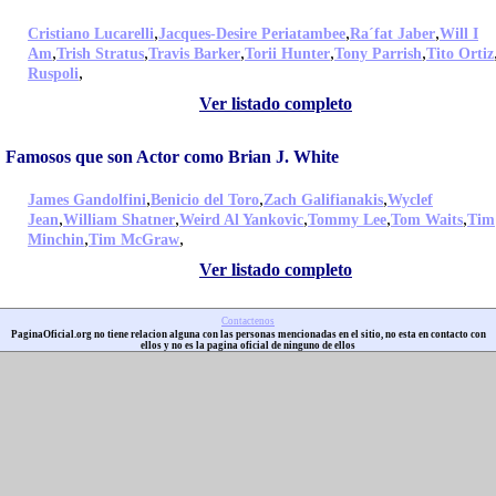
,
,
,
Cristiano Lucarelli
Jacques-Desire Periatambee
Ra´fat Jaber
Will I
,
,
,
,
,
Am
Trish Stratus
Travis Barker
Torii Hunter
Tony Parrish
Tito Ortiz
,
Ruspoli
Ver listado completo
Famosos que son Actor como Brian J. White
,
,
,
James Gandolfini
Benicio del Toro
Zach Galifianakis
Wyclef
,
,
,
,
,
Jean
William Shatner
Weird Al Yankovic
Tommy Lee
Tom Waits
Tim
,
,
Minchin
Tim McGraw
Ver listado completo
Contactenos
PaginaOficial.org no tiene relacion alguna con las personas mencionadas en el sitio, no esta en contacto con
ellos y no es la pagina oficial de ninguno de ellos