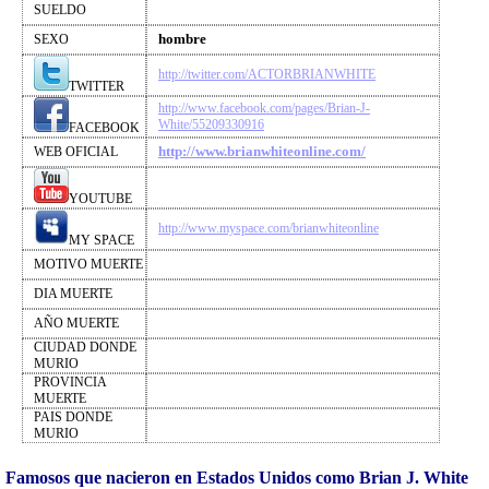
SUELDO
hombre
SEXO
http://twitter.com/ACTORBRIANWHITE
TWITTER
http://www.facebook.com/pages/Brian-J-
White/55209330916
FACEBOOK
http://www.brianwhiteonline.com/
WEB OFICIAL
YOUTUBE
http://www.myspace.com/brianwhiteonline
MY SPACE
MOTIVO MUERTE
DIA MUERTE
AÑO MUERTE
CIUDAD DONDE
MURIO
PROVINCIA
MUERTE
PAIS DONDE
MURIO
Famosos que nacieron en Estados Unidos como Brian J. White