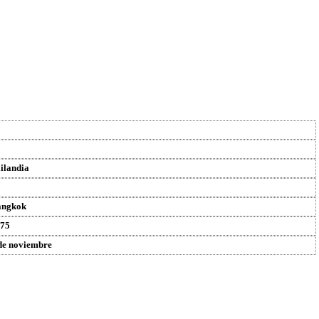
ilandia
angkok
75
de noviembre