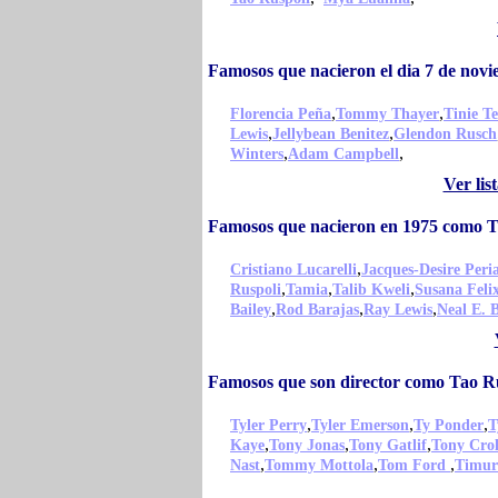
Famosos que nacieron el dia 7 de nov
,
,
Florencia Peña
Tommy Thayer
Tinie T
,
,
Lewis
Jellybean Benitez
Glendon Rusch
,
,
Winters
Adam Campbell
Ver li
Famosos que nacieron en 1975 como T
,
Cristiano Lucarelli
Jacques-Desire Per
,
,
,
Ruspoli
Tamia
Talib Kweli
Susana Feli
,
,
,
Bailey
Rod Barajas
Ray Lewis
Neal E. 
Famosos que son director como Tao R
,
,
,
Tyler Perry
Tyler Emerson
Ty Ponder
T
,
,
,
Kaye
Tony Jonas
Tony Gatlif
Tony Crol
,
,
,
Nast
Tommy Mottola
Tom Ford
Timur