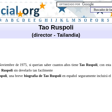
l:
A
B
C
D
E
F
G
H
I
J
K
L
M
N
O
P
Q
R
S
Tao Ruspoli
(director - Tailandia)
 Noviembre de 1975, si querian saber cuantos años tiene
Tao Ruspoli
, con esta
 Ruspoli
sin develarlo tan facilmente
spoli
, una breve
biografia de Tao Ruspoli
en español seguramente incluirá el