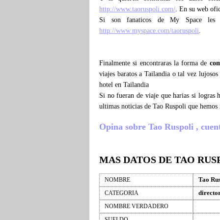
http://www.taoruspoli.com/
. En su web ofi
Si son fanaticos de My Space les 
http://www.myspace.com/taoruspoli
.
Finalmente si encontraras la forma de
com
viajes baratos a Tailandia o tal vez lujoso
hotel en Tailandia
Si no fueran de viaje que harias si logras
ultimas noticias de Tao Ruspoli que hemos 
Opina sobre Tao Ruspoli , cuenta
MAS DATOS DE TAO RUS
Tao Rus
NOMBRE
directo
CATEGORIA
NOMBRE VERDADERO
SUELDO