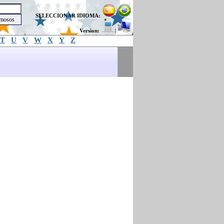
SELECCIONAR IDIOMA:
Version:
|
T
U
V
W
X
Y
Z