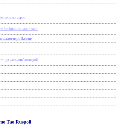
itter.com/taoruspoli
ww.facebook.com/taoruspoli
www.taoruspoli.com/
ww.myspace.com/taoruspoli
omo Tao Ruspoli