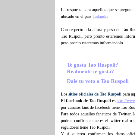
La respuesta para aquellos que se pregunt
ubicado en el pais
Tailandia
Con respecto a la altura y peso de Tao Ru
Tao Ruspoli, pero pronto estaremos infor
pero pronto estaremos informandolo
Te gusta Tao Ruspoli?
Realmente te gusta?
Dale tu voto a Tao Ruspoli
Los
sitios oficiales de Tao Ruspoli
para aq
El
facebook de Tao Ruspoli
es
http://www
por cunatos fans de facebook tiene Tao Rus
Para todos aquellos fanaticos de Twitter,
podran confirmar que es el twitter real u o
seguidores tiene Tao Ruspoli
Y si quieren confirmar los datos ofic