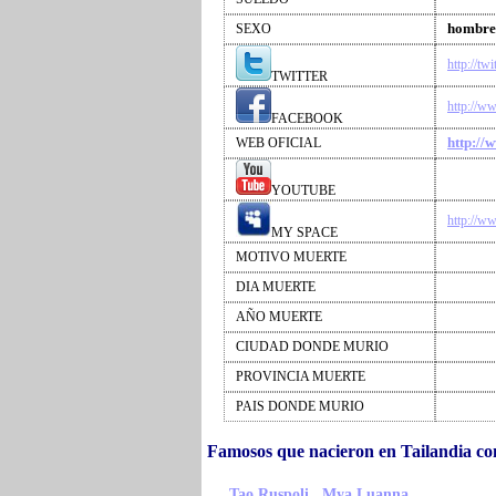
hombre
SEXO
http://tw
TWITTER
http://w
FACEBOOK
http://
WEB OFICIAL
YOUTUBE
http://w
MY SPACE
MOTIVO MUERTE
DIA MUERTE
AÑO MUERTE
CIUDAD DONDE MURIO
PROVINCIA MUERTE
PAIS DONDE MURIO
Famosos que nacieron en Tailandia c
,
,
Tao Ruspoli
Mya Luanna