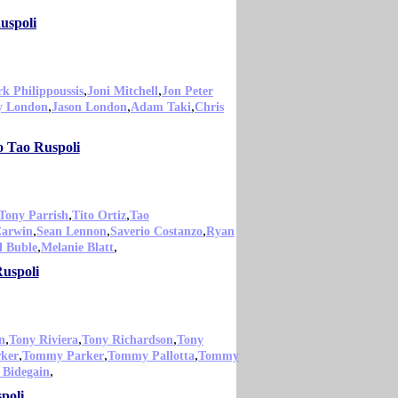
uspoli
,
,
k Philippoussis
Joni Mitchell
Jon Peter
,
,
,
y London
Jason London
Adam Taki
Chris
o Tao Ruspoli
,
,
Tony Parrish
Tito Ortiz
Tao
,
,
,
Carwin
Sean Lennon
Saverio Costanzo
Ryan
,
,
l Buble
Melanie Blatt
Ruspoli
,
,
,
n
Tony Riviera
Tony Richardson
Tony
,
,
,
ker
Tommy Parker
Tommy Pallotta
Tommy
,
Bidegain
poli