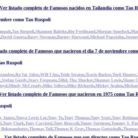
Ver listado completo de Famosos nacidos en Tailandia como Tao R
iembre como Tao Ruspoli
,
,
,
,
,
empah
Tao Ruspoli
Shannon Bahrke
Rio Ferdinand
Morgan Spurlock
Mar
,
,
,
,
,
David Guetta
Barry Newman
Barney Harwood
Michael Papajohn
Jerem
stado completo de Famosos que nacieron el dia 7 de noviembre com
ao Ruspoli
,
,
,
,
,
,
iatambee
Ra´fat Jaber
Will I Am
Trish Stratus
Travis Barker
Torii Hunter
,
,
,
,
,
x
Stefan Gordy
Stacy Ferguson
Silkk Tha Shocker
Shaznay Lewis
Shane 
,
,
,
,
,
Boyd
Mindy McCready
Mike Sellers
Mike Richards
Mickey Avalon
Michae
Ver listado completo de Famosos que nacieron en 1975 como Tao 
uspoli
,
,
,
,
,
y James
Tonya Lewis Lee
Tony To
Tony Thomas
Tony Scott
Tony Robinso
,
,
,
,
,
l
Tony Clark
Tony Cacciotti
Tony Broccoli
Tonny Sorensen
Tommy S. Par
,
,
,
,
 Bekmambetov
Thomas Tull
Thomas K Gray
Thomas Gottschalk
Thomas 
Ver listado completo de Famosos que son director como Tao Rus