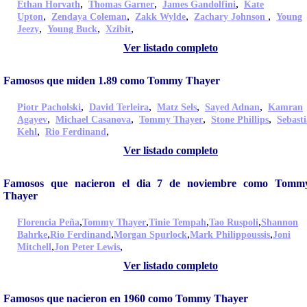
,
,
,
Ethan Horvath
Thomas Garner
James Gandolfini
Kate
,
,
,
,
Upton
Zendaya Coleman
Zakk Wylde
Zachary Johnson
Young
,
,
,
Jeezy
Young Buck
Xzibit
Ver listado completo
Famosos que miden 1.89 como Tommy Thayer
,
,
,
,
Piotr Pacholski
David Terleira
Matz Sels
Sayed Adnan
Kamran
,
,
,
,
Agayev
Michael Casanova
Tommy Thayer
Stone Phillips
Sebast
,
,
Kehl
Rio Ferdinand
Ver listado completo
Famosos que nacieron el dia 7 de noviembre como Tomm
Thayer
,
,
,
,
Florencia Peña
Tommy Thayer
Tinie Tempah
Tao Ruspoli
Shannon
,
,
,
,
Bahrke
Rio Ferdinand
Morgan Spurlock
Mark Philippoussis
Joni
,
,
Mitchell
Jon Peter Lewis
Ver listado completo
Famosos que nacieron en 1960 como Tommy Thayer