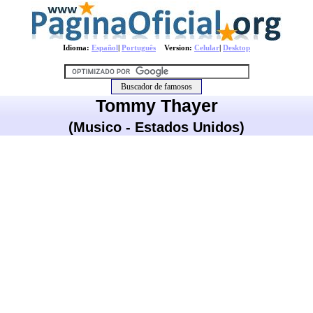
Idioma:
Español
|
Português
Version:
Celular
|
Desktop
Tommy Thayer
(Musico - Estados Unidos)