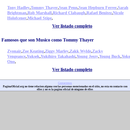
,
,
,
,
Tony Hadley
Tommy Thayer
Sean Penn
Sean Hepburn Ferrer
Sarah
,
,
,
,
Brightman
Rob Marshall
Richard Clabaugh
Rafael Benitez
Nicole
,
,
Holofcener
Michael Stipe
Ver listado completo
Famosos que son Musico como Tommy Thayer
,
,
,
,
Zyonair
Zoe Keating
Ziggy Marley
Zakk Wylde
Zacky
,
,
,
,
,
Vengeance
Yuksek
Yukihiro Takahashi
Young Jeezy
Young Buck
Yok
,
Ono
Ver listado completo
Contactenos
PaginaOficial.org no tiene relacion alguna con las personas mencionadas en el sitio, no esta en contacto con
ellos y no es la pagina oficial de ninguno de ellos