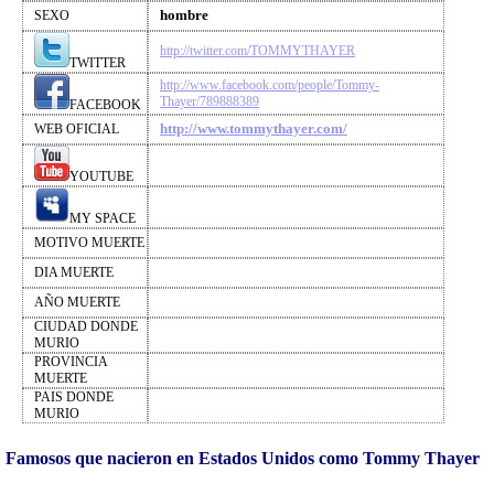
hombre
SEXO
http://twitter.com/TOMMYTHAYER
TWITTER
http://www.facebook.com/people/Tommy-
Thayer/789888389
FACEBOOK
http://www.tommythayer.com/
WEB OFICIAL
YOUTUBE
MY SPACE
MOTIVO MUERTE
DIA MUERTE
AÑO MUERTE
CIUDAD DONDE
MURIO
PROVINCIA
MUERTE
PAIS DONDE
MURIO
Famosos que nacieron en Estados Unidos como Tommy Thayer