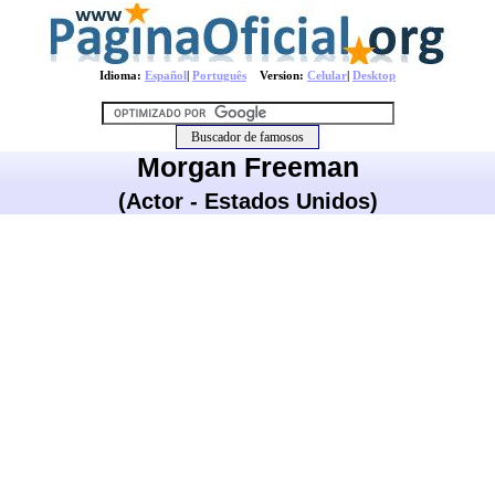
Idioma:
Español
|
Português
Version:
Celular
|
Desktop
Morgan Freeman
(Actor - Estados Unidos)