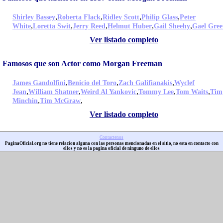
,
,
,
,
Shirley Bassey
Roberta Flack
Ridley Scott
Philip Glass
Peter
,
,
,
,
,
White
Loretta Swit
Jerry Reed
Helmut Huber
Gail Sheehy
Gael Gree
Ver listado completo
Famosos que son Actor como Morgan Freeman
,
,
,
James Gandolfini
Benicio del Toro
Zach Galifianakis
Wyclef
,
,
,
,
,
Jean
William Shatner
Weird Al Yankovic
Tommy Lee
Tom Waits
Tim
,
,
Minchin
Tim McGraw
Ver listado completo
Contactenos
PaginaOficial.org no tiene relacion alguna con las personas mencionadas en el sitio, no esta en contacto con
ellos y no es la pagina oficial de ninguno de ellos