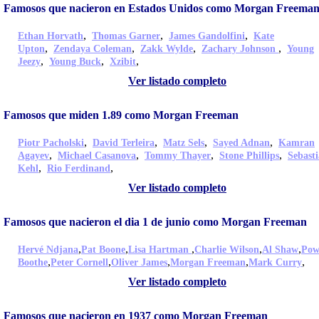
Famosos que nacieron en Estados Unidos como Morgan Freema
,
,
,
Ethan Horvath
Thomas Garner
James Gandolfini
Kate
,
,
,
,
Upton
Zendaya Coleman
Zakk Wylde
Zachary Johnson
Young
,
,
,
Jeezy
Young Buck
Xzibit
Ver listado completo
Famosos que miden 1.89 como Morgan Freeman
,
,
,
,
Piotr Pacholski
David Terleira
Matz Sels
Sayed Adnan
Kamran
,
,
,
,
Agayev
Michael Casanova
Tommy Thayer
Stone Phillips
Sebast
,
,
Kehl
Rio Ferdinand
Ver listado completo
Famosos que nacieron el dia 1 de junio como Morgan Freeman
,
,
,
,
,
Hervé Ndjana
Pat Boone
Lisa Hartman
Charlie Wilson
Al Shaw
Pow
,
,
,
,
,
Boothe
Peter Cornell
Oliver James
Morgan Freeman
Mark Curry
Ver listado completo
Famosos que nacieron en 1937 como Morgan Freeman