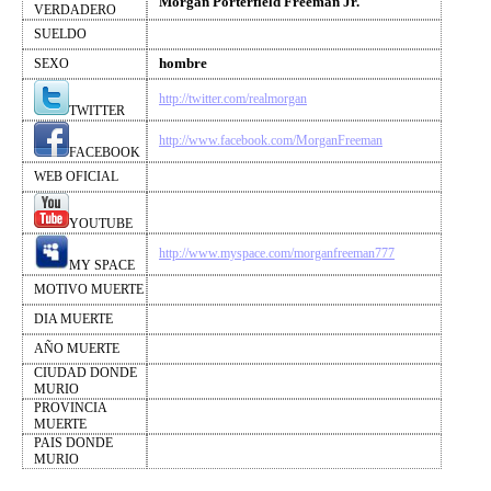
Morgan Porterfield Freeman Jr.
VERDADERO
SUELDO
hombre
SEXO
http://twitter.com/realmorgan
TWITTER
http://www.facebook.com/MorganFreeman
FACEBOOK
WEB OFICIAL
YOUTUBE
http://www.myspace.com/morganfreeman777
MY SPACE
MOTIVO MUERTE
DIA MUERTE
AÑO MUERTE
CIUDAD DONDE
MURIO
PROVINCIA
MUERTE
PAIS DONDE
MURIO