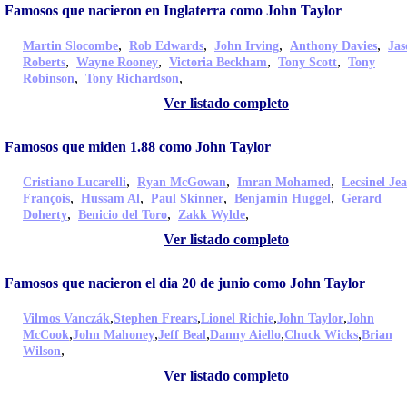
Famosos que nacieron en Inglaterra como John Taylor
,
,
,
,
Martin Slocombe
Rob Edwards
John Irving
Anthony Davies
Jas
,
,
,
,
Roberts
Wayne Rooney
Victoria Beckham
Tony Scott
Tony
,
,
Robinson
Tony Richardson
Ver listado completo
Famosos que miden 1.88 como John Taylor
,
,
,
Cristiano Lucarelli
Ryan McGowan
Imran Mohamed
Lecsinel Je
,
,
,
,
François
Hussam Al
Paul Skinner
Benjamin Huggel
Gerard
,
,
,
Doherty
Benicio del Toro
Zakk Wylde
Ver listado completo
Famosos que nacieron el dia 20 de junio como John Taylor
,
,
,
,
Vilmos Vanczák
Stephen Frears
Lionel Richie
John Taylor
John
,
,
,
,
,
McCook
John Mahoney
Jeff Beal
Danny Aiello
Chuck Wicks
Brian
,
Wilson
Ver listado completo