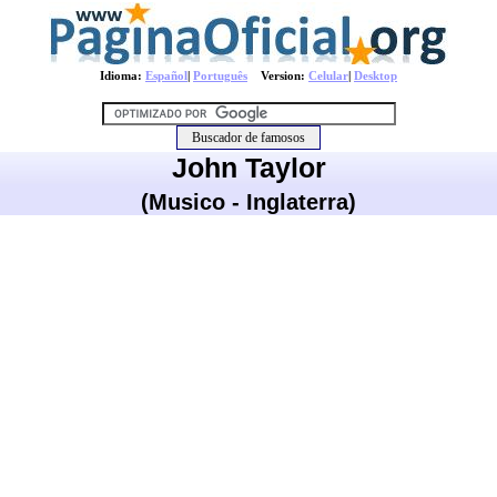
Idioma:
Español
|
Português
Version:
Celular
|
Desktop
John Taylor
(Musico - Inglaterra)