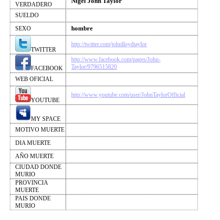
Nigel John Taylor
VERDADERO
SUELDO
hombre
SEXO
http://twitter.com/johnlloydtaylor
TWITTER
http://www.facebook.com/pages/John-
Taylor/9796515820
FACEBOOK
WEB OFICIAL
http://www.youtube.com/user/JohnTaylorOfficial
YOUTUBE
MY SPACE
MOTIVO MUERTE
DIA MUERTE
AÑO MUERTE
CIUDAD DONDE
MURIO
PROVINCIA
MUERTE
PAIS DONDE
MURIO