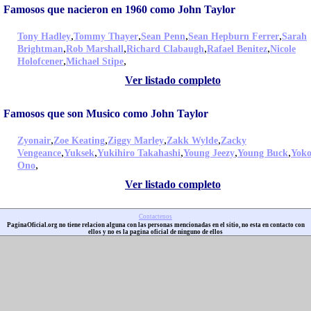
Famosos que nacieron en 1960 como John Taylor
,
,
,
,
Tony Hadley
Tommy Thayer
Sean Penn
Sean Hepburn Ferrer
Sarah
,
,
,
,
Brightman
Rob Marshall
Richard Clabaugh
Rafael Benitez
Nicole
,
,
Holofcener
Michael Stipe
Ver listado completo
Famosos que son Musico como John Taylor
,
,
,
,
Zyonair
Zoe Keating
Ziggy Marley
Zakk Wylde
Zacky
,
,
,
,
,
Vengeance
Yuksek
Yukihiro Takahashi
Young Jeezy
Young Buck
Yok
,
Ono
Ver listado completo
Contactenos
PaginaOficial.org no tiene relacion alguna con las personas mencionadas en el sitio, no esta en contacto con
ellos y no es la pagina oficial de ninguno de ellos