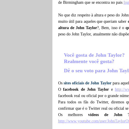
de Birmingham que se encontra no pais
Ing
No que diz respeito à altura e peso do Joh
muito útil para aqueles que queriam saber
altura de John Taylor
?, Bem, isso é o
q
peso do John Taylor, atualmente não dispõ
Você gosta de John Taylor?
Realmente você gosta?
Dê o seu voto para John Tay
Os
sites oficiais de John Taylor
para aquel
O
facebook de John Taylor
e
http://
facebook real ou oficial por o grande núme
Para todos os fãs do Twitter, diremos 
confirmar que é o Twitter real ou oficial s
Os melhores
vídeos de John T
http://www.youtube.com/user/JohnTaylorOf