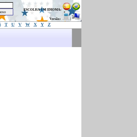
ESCOLHA UM IDIOMA:
Versão:
|
S
T
U
V
W
X
Y
Z