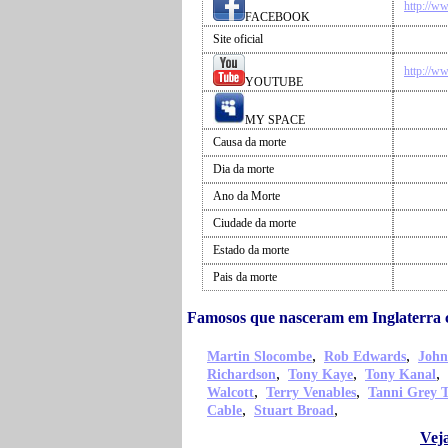
http://w
FACEBOOK
Site oficial
http://w
YOUTUBE
MY SPACE
Causa da morte
Dia da morte
Ano da Morte
Ciudade da morte
Estado da morte
Pais da morte
Famosos que nasceram em Inglaterra
,
,
Martin Slocombe
Rob Edwards
John
,
,
,
Richardson
Tony Kaye
Tony Kanal
,
,
Walcott
Terry Venables
Tanni Grey 
,
,
Cable
Stuart Broad
Vej