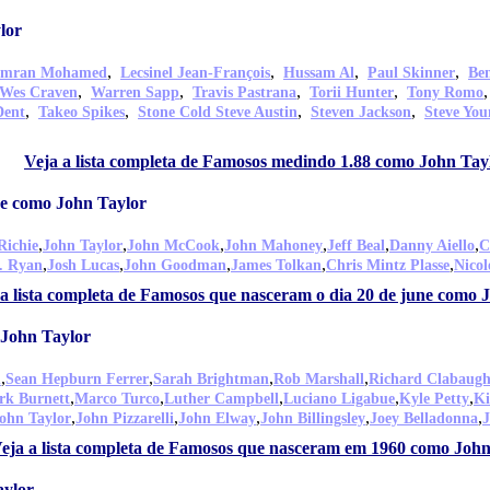
lor
,
,
,
,
Imran Mohamed
Lecsinel Jean-François
Hussam Al
Paul Skinner
Be
,
,
,
,
Wes Craven
Warren Sapp
Travis Pastrana
Torii Hunter
Tony Romo
,
,
,
,
Dent
Takeo Spikes
Stone Cold Steve Austin
Steven Jackson
Steve You
,
Veja a lista completa de Famosos medindo 1.88 como John Tay
ne como John Taylor
,
,
,
,
,
,
Richie
John Taylor
John McCook
John Mahoney
Jeff Beal
Danny Aiello
C
,
,
,
,
,
. Ryan
Josh Lucas
John Goodman
James Tolkan
Chris Mintz Plasse
Nico
 a lista completa de Famosos que nasceram o dia 20 de june como 
John Taylor
,
,
,
,
n
Sean Hepburn Ferrer
Sarah Brightman
Rob Marshall
Richard Clabaug
,
,
,
,
,
rk Burnett
Marco Turco
Luther Campbell
Luciano Ligabue
Kyle Petty
Ki
,
,
,
,
,
ohn Taylor
John Pizzarelli
John Elway
John Billingsley
Joey Belladonna
J
eja a lista completa de Famosos que nasceram em 1960 como John
aylor