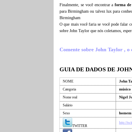
Finalmente, se você encontrar a
forma de
para Birmingham ou talvez lux para conhec
Birmingham
O que mais você faria se você pode falar c
sobre John Taylor que nós coletamos, espe
Comente sobre John Taylor , o q
GUIA DE DADOS DE JOH
John T
NOME
músico
Categoria
Nigel J
Nome real
Salário
homem
Sexo
http://tw
TWITTER