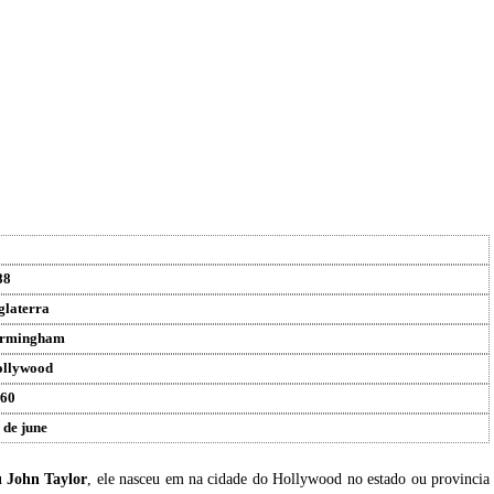
88
glaterra
irmingham
llywood
60
 de june
u
John Taylor
, ele nasceu em na cidade do Hollywood no estado ou provincia