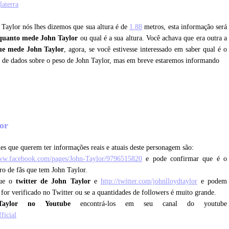
laterra
n Taylor nós lhes dizemos que sua altura é de
1.88
metros, esta informação será
quanto mede John Taylor
ou qual é a sua altura. Você achava que era outra a
ue mede John Taylor
, agora, se você estivesse interessado em saber qual é o
e de dados sobre o peso de John Taylor, mas em breve estaremos informando
lor
es que querem ter informações reais e atuais deste personagem são:
www.facebook.com/pages/John-Taylor/9796515820
e pode confirmar que é o
ro de fãs que tem John Taylor.
que o
twitter de John Taylor
e
http://twitter.com/johnlloydtaylor
e podem
e for verificado no Twitter ou se a quantidades de followers é muito grande.
aylor no Youtube
encontrá-los em seu canal do youtube
ficial