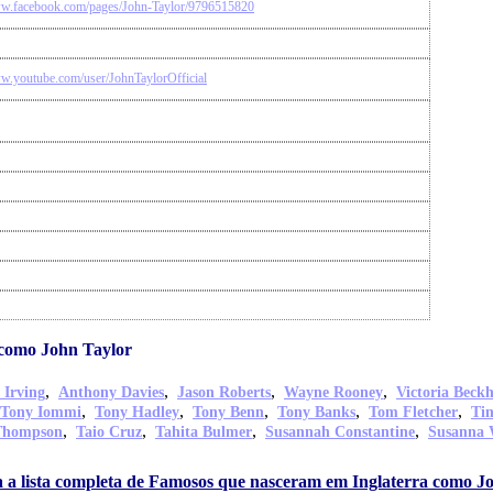
ww.facebook.com/pages/John-Taylor/9796515820
ww.youtube.com/user/JohnTaylorOfficial
 como John Taylor
,
,
,
,
 Irving
Anthony Davies
Jason Roberts
Wayne Rooney
Victoria Beck
,
,
,
,
,
Tony Iommi
Tony Hadley
Tony Benn
Tony Banks
Tom Fletcher
Ti
,
,
,
,
Thompson
Taio Cruz
Tahita Bulmer
Susannah Constantine
Susanna 
a a lista completa de Famosos que nasceram em Inglaterra como J