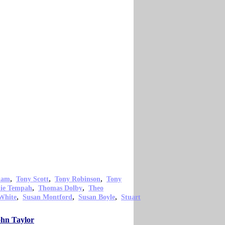
,
,
,
ham
Tony Scott
Tony Robinson
Tony
,
,
nie Tempah
Thomas Dolby
Theo
,
,
,
White
Susan Montford
Susan Boyle
Stuart
ohn Taylor