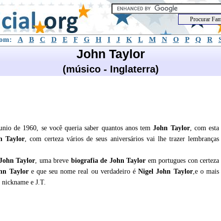
com:
A
B
C
D
E
F
G
H
I
J
K
L
M
N
O
P
Q
R
John Taylor
(músico - Inglaterra)
unio de 1960, se você queria saber quantos anos tem
John Taylor
, com esta
n Taylor
, com certeza vários de seus aniversários vai lhe trazer lembranças
John Taylor
, uma breve
biografia de
John Taylor
em portugues con certeza
hn Taylor
e que seu nome real ou verdadeiro é
Nigel John Taylor
,e o mais
 nickname e J.T.