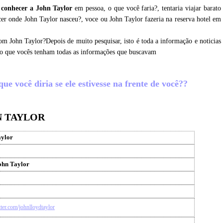
 conhecer a John Taylor
em pessoa, o que você faria?, tentaria viajar barato
er onde John Taylor nasceu?, voce ou John Taylor fazeria na reserva hotel em
om John Taylor?Depois de muito pesquisar, isto é toda a informação e noticias
ro que vocês tenham todas as informações que buscavam
ue você diria se ele estivesse na frente de você??
N TAYLOR
aylor
ohn Taylor
itter.com/johnlloydtaylor