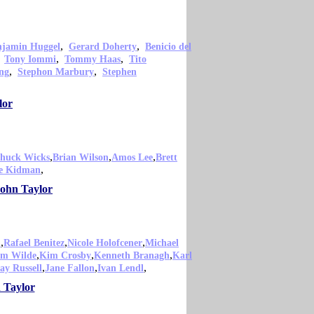
,
,
njamin Huggel
Gerard Doherty
Benicio del
,
,
,
Tony Iommi
Tommy Haas
Tito
,
,
ng
Stephon Marbury
Stephen
lor
,
,
,
huck Wicks
Brian Wilson
Amos Lee
Brett
,
le Kidman
John Taylor
,
,
,
h
Rafael Benitez
Nicole Holofcener
Michael
,
,
,
m Wilde
Kim Crosby
Kenneth Branagh
Karl
,
,
,
ay Russell
Jane Fallon
Ivan Lendl
 Taylor