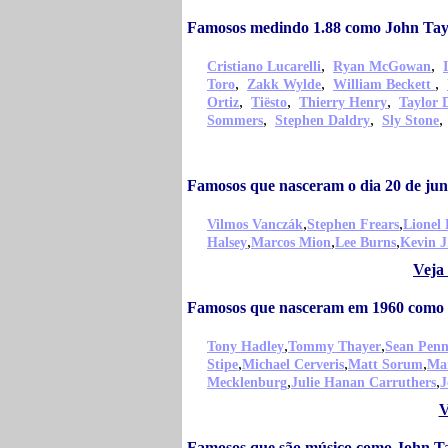
Famosos medindo 1.88 como John Tay
,
,
Cristiano Lucarelli
Ryan McGowan
,
,
,
Toro
Zakk Wylde
William Beckett
,
,
,
Ortiz
Tiësto
Thierry Henry
Taylor 
,
,
Sommers
Stephen Daldry
Sly Stone
Famosos que nasceram o dia 20 de ju
,
,
Vilmos Vanczák
Stephen Frears
Lionel 
,
,
,
Halsey
Marcos Mion
Lee Burns
Kevin J
Veja
Famosos que nasceram em 1960 como 
,
,
Tony Hadley
Tommy Thayer
Sean Pen
,
,
,
Stipe
Michael Cerveris
Matt Sorum
Ma
,
,
Mecklenburg
Julie Hanan Carruthers
J
V
Famosos que são músico como John T