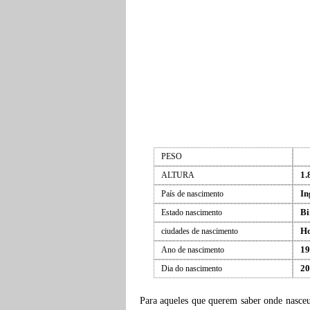
PESO
1.
ALTURA
In
País de nascimento
B
Estado nascimento
Ho
ciudades de nascimento
19
Ano de nascimento
20
Dia do nascimento
Para aqueles que querem saber onde nasce