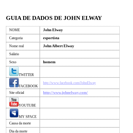
GUIA DE DADOS DE JOHN ELWAY
John Elway
NOME
esportista
Categoria
John Albert Elway
Nome real
Salário
homem
Sexo
TWITTER
http://www.facebook.com/JohnElway
FACEBOOK
http://www.johnelway.com/
Site oficial
YOUTUBE
MY SPACE
Causa da morte
Dia da morte