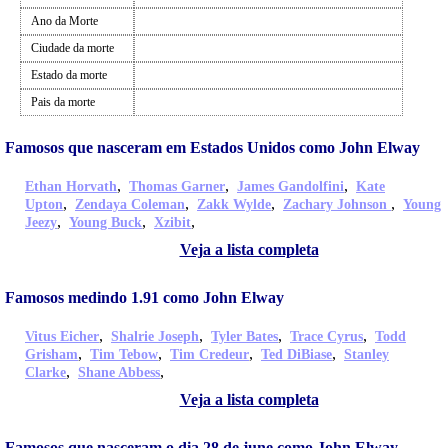
Ano da Morte
Ciudade da morte
Estado da morte
Pais da morte
Famosos que nasceram em Estados Unidos como John Elway
,
,
,
Ethan Horvath
Thomas Garner
James Gandolfini
Kate
,
,
,
,
Upton
Zendaya Coleman
Zakk Wylde
Zachary Johnson
Young
,
,
,
Jeezy
Young Buck
Xzibit
Veja a lista completa
Famosos medindo 1.91 como John Elway
,
,
,
,
Vitus Eicher
Shalrie Joseph
Tyler Bates
Trace Cyrus
Todd
,
,
,
,
Grisham
Tim Tebow
Tim Credeur
Ted DiBiase
Stanley
,
,
Clarke
Shane Abbess
Veja a lista completa
Famosos que nasceram o dia 28 de june como John Elway