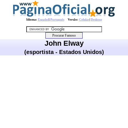
Idioma:
Español
|
Português
Versão:
Celular
|
Desktop
John Elway
(esportista - Estados Unidos)