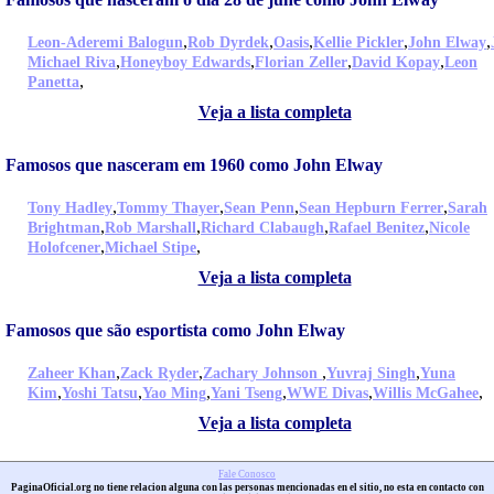
,
,
,
,
,
Leon-Aderemi Balogun
Rob Dyrdek
Oasis
Kellie Pickler
John Elway
,
,
,
,
Michael Riva
Honeyboy Edwards
Florian Zeller
David Kopay
Leon
,
Panetta
Veja a lista completa
Famosos que nasceram em 1960 como John Elway
,
,
,
,
Tony Hadley
Tommy Thayer
Sean Penn
Sean Hepburn Ferrer
Sarah
,
,
,
,
Brightman
Rob Marshall
Richard Clabaugh
Rafael Benitez
Nicole
,
,
Holofcener
Michael Stipe
Veja a lista completa
Famosos que são esportista como John Elway
,
,
,
,
Zaheer Khan
Zack Ryder
Zachary Johnson
Yuvraj Singh
Yuna
,
,
,
,
,
,
Kim
Yoshi Tatsu
Yao Ming
Yani Tseng
WWE Divas
Willis McGahee
Veja a lista completa
Fale Conosco
PaginaOficial.org no tiene relacion alguna con las personas mencionadas en el sitio, no esta en contacto con