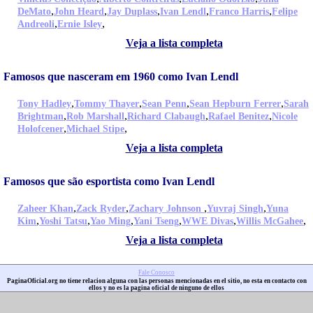
,
,
,
,
,
DeMato
John Heard
Jay Duplass
Ivan Lendl
Franco Harris
Felipe
,
,
Andreoli
Ernie Isley
Veja a lista completa
Famosos que nasceram em 1960 como Ivan Lendl
,
,
,
,
Tony Hadley
Tommy Thayer
Sean Penn
Sean Hepburn Ferrer
Sarah
,
,
,
,
Brightman
Rob Marshall
Richard Clabaugh
Rafael Benitez
Nicole
,
,
Holofcener
Michael Stipe
Veja a lista completa
Famosos que são esportista como Ivan Lendl
,
,
,
,
Zaheer Khan
Zack Ryder
Zachary Johnson
Yuvraj Singh
Yuna
,
,
,
,
,
,
Kim
Yoshi Tatsu
Yao Ming
Yani Tseng
WWE Divas
Willis McGahee
Veja a lista completa
Fale Conosco
PaginaOficial.org no tiene relacion alguna con las personas mencionadas en el sitio, no esta en contacto con
ellos y no es la pagina oficial de ninguno de ellos