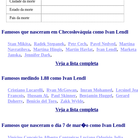
Ciudade da morte
Estado da morte
Pais da morte
Famosos que nasceram em Checoslováquia como Ivan Lendl
,
,
,
,
Stan Mikita
Radek Stepanek
Petr Cech
Pavel Nedved
Martina
,
,
,
,
Navratilova
Martina Hingis
Martin Havlat
Ivan Lendl
Marketa
,
,
Janska
Jennifer Dark
Veja a lista completa
Famosos medindo 1.88 como Ivan Lendl
,
,
,
Cristiano Lucarelli
Ryan McGowan
Imran Mohamed
Lecsinel Je
,
,
,
,
François
Hussam Al
Paul Skinner
Benjamin Huggel
Gerard
,
,
,
Doherty
Benicio del Toro
Zakk Wylde
Veja a lista completa
Famosos que nasceram o dia 7 de mar�o como Ivan Lendl
,
,
,
Vinícius Conceição
Alberto Contreiras
Luciano Odorisio
Julia