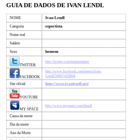
GUIA DE DADOS DE IVAN LENDL
Ivan Lendl
NOME
esportista
Categoria
Nome real
Salário
homem
Sexo
http://twitter.com/tennistrainer
TWITTER
http://www.facebook.com/pages/Ivan-
Lendl/56807420864
FACEBOOK
http://www.ivanlendl.net/
Site oficial
YOUTUBE
http://www.myspace.com/ilendl
MY SPACE
Causa da morte
Dia da morte
Ano da Morte