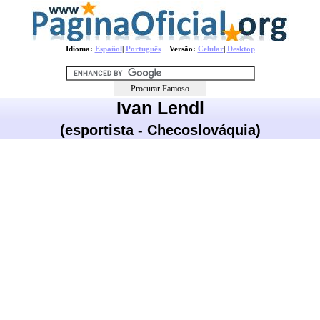
Idioma:
Español
|
Português
Versão:
Celular
|
Desktop
Ivan Lendl
(esportista - Checoslováquia)