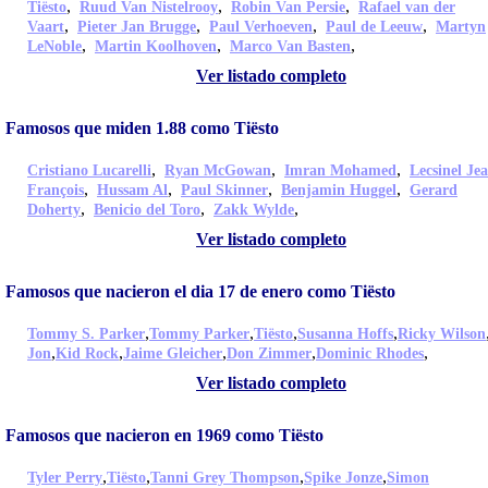
,
,
,
Tiësto
Ruud Van Nistelrooy
Robin Van Persie
Rafael van der
,
,
,
,
Vaart
Pieter Jan Brugge
Paul Verhoeven
Paul de Leeuw
Martyn
,
,
,
LeNoble
Martin Koolhoven
Marco Van Basten
Ver listado completo
Famosos que miden 1.88 como Tiësto
,
,
,
Cristiano Lucarelli
Ryan McGowan
Imran Mohamed
Lecsinel Je
,
,
,
,
François
Hussam Al
Paul Skinner
Benjamin Huggel
Gerard
,
,
,
Doherty
Benicio del Toro
Zakk Wylde
Ver listado completo
Famosos que nacieron el dia 17 de enero como Tiësto
,
,
,
,
Tommy S. Parker
Tommy Parker
Tiësto
Susanna Hoffs
Ricky Wilson
,
,
,
,
,
Jon
Kid Rock
Jaime Gleicher
Don Zimmer
Dominic Rhodes
Ver listado completo
Famosos que nacieron en 1969 como Tiësto
,
,
,
,
Tyler Perry
Tiësto
Tanni Grey Thompson
Spike Jonze
Simon