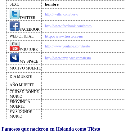
hombre
SEXO
http://twitter.com/tiesto
TWITTER
http://www.facebook.com/tiesto
FACEBOOK
http://www.tiesto.com/
WEB OFICIAL
http://www.youtube.com/tiesto
YOUTUBE
http://www.myspace.com/tiesto
MY SPACE
MOTIVO MUERTE
DIA MUERTE
AÑO MUERTE
CIUDAD DONDE
MURIO
PROVINCIA
MUERTE
PAIS DONDE
MURIO
Famosos que nacieron en Holanda como Tiësto