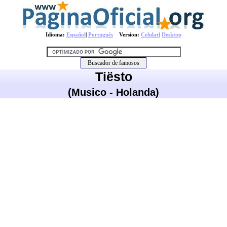
Idioma:
Español
|
Português
Version:
Celular
|
Desktop
Tiësto
(Musico - Holanda)