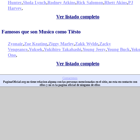
,
,
,
,
,
Hunter
Shola Lynch
Rodney Atkins
Rick Salomon
Rhett Akins
PJ
,
Harvey
Ver listado completo
Famosos que son Musico como Tiësto
,
,
,
,
Zyonair
Zoe Keating
Ziggy Marley
Zakk Wylde
Zacky
,
,
,
,
,
Vengeance
Yuksek
Yukihiro Takahashi
Young Jeezy
Young Buck
Yok
,
Ono
Ver listado completo
Contactenos
PaginaOficial.org no tiene relacion alguna con las personas mencionadas en el sitio, no esta en contacto con
ellos y no es la pagina oficial de ninguno de ellos