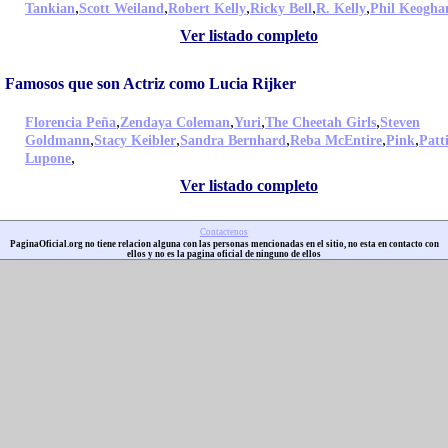
,
,
,
,
,
Tankian
Scott Weiland
Robert Kelly
Ricky Bell
R. Kelly
Phil Keogha
Ver listado completo
Famosos que son Actriz como Lucia Rijker
,
,
,
,
Florencia Peña
Zendaya Coleman
Yuri
The Cheetah Girls
Steven
,
,
,
,
,
Goldmann
Stacy Keibler
Sandra Bernhard
Reba McEntire
Pink
Patt
,
Lupone
Ver listado completo
Contactenos
PaginaOficial.org no tiene relacion alguna con las personas mencionadas en el sitio, no esta en contacto con
ellos y no es la pagina oficial de ninguno de ellos