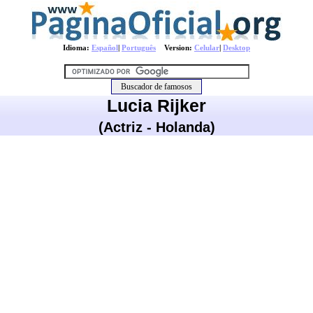
Idioma:
Español
|
Português
Version:
Celular
|
Desktop
Lucia Rijker
(Actriz - Holanda)