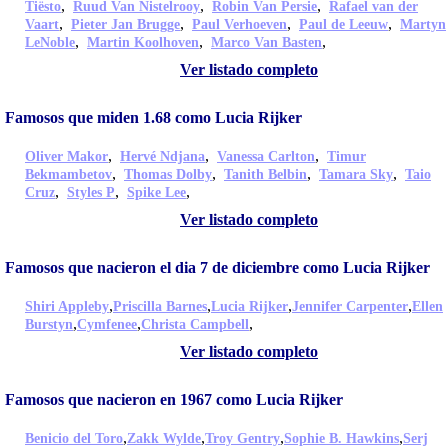
,
,
,
Tiësto
Ruud Van Nistelrooy
Robin Van Persie
Rafael van der
,
,
,
,
Vaart
Pieter Jan Brugge
Paul Verhoeven
Paul de Leeuw
Martyn
,
,
,
LeNoble
Martin Koolhoven
Marco Van Basten
Ver listado completo
Famosos que miden 1.68 como Lucia Rijker
,
,
,
Oliver Makor
Hervé Ndjana
Vanessa Carlton
Timur
,
,
,
,
Bekmambetov
Thomas Dolby
Tanith Belbin
Tamara Sky
Taio
,
,
,
Cruz
Styles P
Spike Lee
Ver listado completo
Famosos que nacieron el dia 7 de diciembre como Lucia Rijker
,
,
,
,
Shiri Appleby
Priscilla Barnes
Lucia Rijker
Jennifer Carpenter
Ellen
,
,
,
Burstyn
Cymfenee
Christa Campbell
Ver listado completo
Famosos que nacieron en 1967 como Lucia Rijker
,
,
,
,
Benicio del Toro
Zakk Wylde
Troy Gentry
Sophie B. Hawkins
Serj