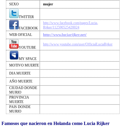
mujer
SEXO
TWITTER
http://www.facebook.com/pages/Lucia-
Rijker/112590525420024
FACEBOOK
http://www.luciarijker.net/
WEB OFICIAL
http://www.youtube.com/user/OfficialLuciaRijker
YOUTUBE
MY SPACE
MOTIVO MUERTE
DIA MUERTE
AÑO MUERTE
CIUDAD DONDE
MURIO
PROVINCIA
MUERTE
PAIS DONDE
MURIO
Famosos que nacieron en Holanda como Lucia Rijker