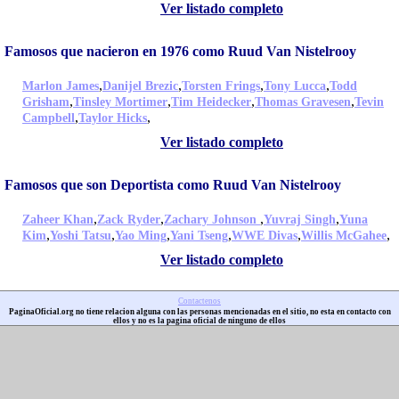
Ver listado completo
Famosos que nacieron en 1976 como Ruud Van Nistelrooy
,
,
,
,
Marlon James
Danijel Brezic
Torsten Frings
Tony Lucca
Todd
,
,
,
,
Grisham
Tinsley Mortimer
Tim Heidecker
Thomas Gravesen
Tevin
,
,
Campbell
Taylor Hicks
Ver listado completo
Famosos que son Deportista como Ruud Van Nistelrooy
,
,
,
,
Zaheer Khan
Zack Ryder
Zachary Johnson
Yuvraj Singh
Yuna
,
,
,
,
,
,
Kim
Yoshi Tatsu
Yao Ming
Yani Tseng
WWE Divas
Willis McGahee
Ver listado completo
Contactenos
PaginaOficial.org no tiene relacion alguna con las personas mencionadas en el sitio, no esta en contacto con
ellos y no es la pagina oficial de ninguno de ellos