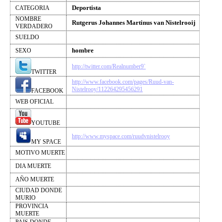
Deportista
CATEGORIA
NOMBRE
Rutgerus Johannes Martinus van Nistelrooij
VERDADERO
SUELDO
hombre
SEXO
http://twitter.com/Realnumber9`
TWITTER
http://www.facebook.com/pages/Ruud-van-
Nistelrooy/112264295456291
FACEBOOK
WEB OFICIAL
YOUTUBE
http://www.myspace.com/ruudvnistelrooy
MY SPACE
MOTIVO MUERTE
DIA MUERTE
AÑO MUERTE
CIUDAD DONDE
MURIO
PROVINCIA
MUERTE