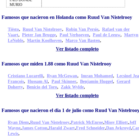
PAIS DONDE
MURIO
Famosos que nacieron en Holanda como Ruud Van Nistelrooy
,
,
,
Tiësto
Ruud Van Nistelrooy
Robin Van Persie
Rafael van der
,
,
,
,
Vaart
Pieter Jan Brugge
Paul Verhoeven
Paul de Leeuw
Martyn
,
,
,
LeNoble
Martin Koolhoven
Marco Van Basten
Ver listado completo
Famosos que miden 1.88 como Ruud Van Nistelrooy
,
,
,
Cristiano Lucarelli
Ryan McGowan
Imran Mohamed
Lecsinel Je
,
,
,
,
François
Hussam Al
Paul Skinner
Benjamin Huggel
Gerard
,
,
,
Doherty
Benicio del Toro
Zakk Wylde
Ver listado completo
Famosos que nacieron el dia 1 de julio como Ruud Van Nistelroo
,
,
,
,
Ryan Diem
Ruud Van Nistelrooy
Patrick McEnroe
Missy Elliott
Jeff
,
,
,
,
,
Wayne
James Cotton
Harald Zwart
Fred Schneider
Dan Aykroyd
Car
,
Lewis