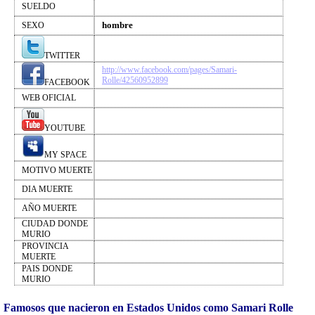
SUELDO
hombre
SEXO
TWITTER
http://www.facebook.com/pages/Samari-
Rolle/42560952899
FACEBOOK
WEB OFICIAL
YOUTUBE
MY SPACE
MOTIVO MUERTE
DIA MUERTE
AÑO MUERTE
CIUDAD DONDE
MURIO
PROVINCIA
MUERTE
PAIS DONDE
MURIO
Famosos que nacieron en Estados Unidos como Samari Rolle