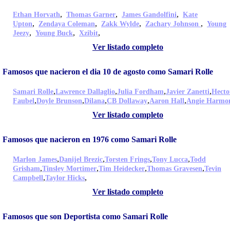
,
,
,
Ethan Horvath
Thomas Garner
James Gandolfini
Kate
,
,
,
,
Upton
Zendaya Coleman
Zakk Wylde
Zachary Johnson
Young
,
,
,
Jeezy
Young Buck
Xzibit
Ver listado completo
Famosos que nacieron el dia 10 de agosto como Samari Rolle
,
,
,
,
Samari Rolle
Lawrence Dallaglio
Julia Fordham
Javier Zanetti
Hecto
,
,
,
,
,
Faubel
Doyle Brunson
Dilana
CB Dollaway
Aaron Hall
Angie Harmo
Ver listado completo
Famosos que nacieron en 1976 como Samari Rolle
,
,
,
,
Marlon James
Danijel Brezic
Torsten Frings
Tony Lucca
Todd
,
,
,
,
Grisham
Tinsley Mortimer
Tim Heidecker
Thomas Gravesen
Tevin
,
,
Campbell
Taylor Hicks
Ver listado completo
Famosos que son Deportista como Samari Rolle