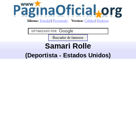
Idioma:
Español
|
Português
Version:
Celular
|
Desktop
Samari Rolle
(Deportista - Estados Unidos)