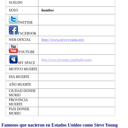
SUELDO
hombre
SEXO
TWITTER
FACEBOOK
http://www.steveyoung.net/
WEB OFICIAL
YOUTUBE
http://www.myspace.com/budayoung
MY SPACE
MOTIVO MUERTE
DIA MUERTE
AÑO MUERTE
CIUDAD DONDE
MURIO
PROVINCIA
MUERTE
PAIS DONDE
MURIO
Famosos que nacieron en Estados Unidos como Steve Young