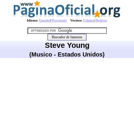
Idioma:
Español
|
Português
Version:
Celular
|
Desktop
Steve Young
(Musico - Estados Unidos)