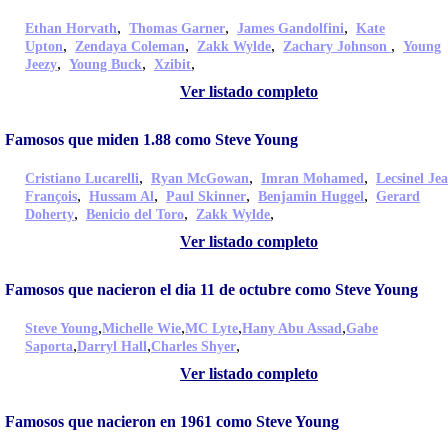
,
,
,
Ethan Horvath
Thomas Garner
James Gandolfini
Kate
,
,
,
,
Upton
Zendaya Coleman
Zakk Wylde
Zachary Johnson
Young
,
,
,
Jeezy
Young Buck
Xzibit
Ver listado completo
Famosos que miden 1.88 como Steve Young
,
,
,
Cristiano Lucarelli
Ryan McGowan
Imran Mohamed
Lecsinel Je
,
,
,
,
François
Hussam Al
Paul Skinner
Benjamin Huggel
Gerard
,
,
,
Doherty
Benicio del Toro
Zakk Wylde
Ver listado completo
Famosos que nacieron el dia 11 de octubre como Steve Young
,
,
,
,
Steve Young
Michelle Wie
MC Lyte
Hany Abu Assad
Gabe
,
,
,
Saporta
Darryl Hall
Charles Shyer
Ver listado completo
Famosos que nacieron en 1961 como Steve Young