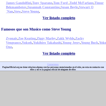
,
,
,
,
James Gandolfini
Tony Sparano
Tom Ford
Todd McFarlane
Timur
,
,
,
Bekmambetov
Susannah Constantine
Susan Boyle
Stewart O
,
,
,
´Nan
Stew
Steve Young
Ver listado completo
Famosos que son Musico como Steve Young
,
,
,
,
Zyonair
Zoe Keating
Ziggy Marley
Zakk Wylde
Zacky
,
,
,
,
,
Vengeance
Yuksek
Yukihiro Takahashi
Young Jeezy
Young Buck
Yok
,
Ono
Ver listado completo
Contactenos
PaginaOficial.org no tiene relacion alguna con las personas mencionadas en el sitio, no esta en contacto con
ellos y no es la pagina oficial de ninguno de ellos