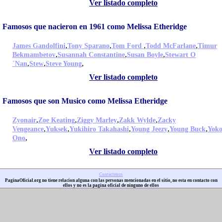
Ver listado completo
Famosos que nacieron en 1961 como Melissa Etheridge
,
,
,
,
James Gandolfini
Tony Sparano
Tom Ford
Todd McFarlane
Timur
,
,
,
Bekmambetov
Susannah Constantine
Susan Boyle
Stewart O
,
,
,
´Nan
Stew
Steve Young
Ver listado completo
Famosos que son Musico como Melissa Etheridge
,
,
,
,
Zyonair
Zoe Keating
Ziggy Marley
Zakk Wylde
Zacky
,
,
,
,
,
Vengeance
Yuksek
Yukihiro Takahashi
Young Jeezy
Young Buck
Yok
,
Ono
Ver listado completo
Contactenos
PaginaOficial.org no tiene relacion alguna con las personas mencionadas en el sitio, no esta en contacto con
ellos y no es la pagina oficial de ninguno de ellos