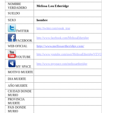
NOMBRE
Melissa Lou Etheridge
VERDADERO
SUELDO
hombre
SEXO
http://twitter.com/speak_true
TWITTER
http://www.facebook.com/MelissaEtheridge
FACEBOOK
http://www.melissaetheridge.com/
WEB OFICIAL
http://www.youtube.com/user/MelissaEtheridgeVEVO
YOUTUBE
http://www.myspace.com/melissaetheridge
MY SPACE
MOTIVO MUERTE
DIA MUERTE
AÑO MUERTE
CIUDAD DONDE
MURIO
PROVINCIA
MUERTE
PAIS DONDE
MURIO