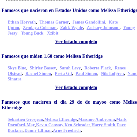
Famosos que nacieron en Estados Unidos como Melissa Etheridg
,
,
,
Ethan Horvath
Thomas Garner
James Gandolfini
Kate
,
,
,
,
Upton
Zendaya Coleman
Zakk Wylde
Zachary Johnson
Young
,
,
,
Jeezy
Young Buck
Xzibit
Ver listado completo
Famosos que miden 1.60 como Melissa Etheridge
,
,
,
,
Skye Blue
Shirley Bassey
Sarah Levy
Roberta Flack
Renee
,
,
,
,
,
Olstead
Rachel Simon
Preta Gil
Paul Simon
Nils Lofgren
Nanc
,
Sinatra
Ver listado completo
Famosos que nacieron el dia 29 de de mayoo como Meliss
Etheridge
,
,
,
Sebastien Grosjean
Melissa Etheridge
Massimo Ambrosini
Mark
,
,
,
,
Dornford-May
Kevin Conway
Ken Schrader
Harry Smith
Dave
,
,
,
Buckner
Danny Elfman
Arne Friedrich