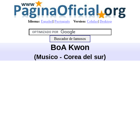
Idioma:
Español
|
Português
Version:
Celular
|
Desktop
BoA Kwon
(Musico - Corea del sur)