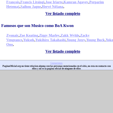
,
,
,
,
François
Francis Litsingi
Jose Iriarte
Kamran Agayev
Perparim
,
,
,
Hetemaj
Saihou Jagne
Hervé Ndjana
Ver listado completo
Famosos que son Musico como BoA Kwon
,
,
,
,
Zyonair
Zoe Keating
Ziggy Marley
Zakk Wylde
Zacky
,
,
,
,
,
Vengeance
Yuksek
Yukihiro Takahashi
Young Jeezy
Young Buck
Yok
,
Ono
Ver listado completo
Contactenos
PaginaOficial.org no tiene relacion alguna con las personas mencionadas en el sitio, no esta en contacto con
ellos y no es la pagina oficial de ninguno de ellos