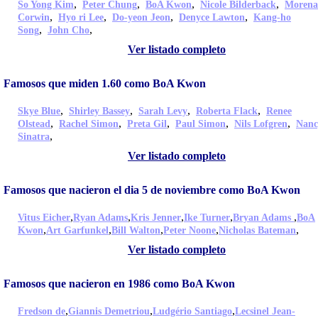
,
,
,
,
So Yong Kim
Peter Chung
BoA Kwon
Nicole Bilderback
Morena
,
,
,
,
Corwin
Hyo ri Lee
Do-yeon Jeon
Denyce Lawton
Kang-ho
,
,
Song
John Cho
Ver listado completo
Famosos que miden 1.60 como BoA Kwon
,
,
,
,
Skye Blue
Shirley Bassey
Sarah Levy
Roberta Flack
Renee
,
,
,
,
,
Olstead
Rachel Simon
Preta Gil
Paul Simon
Nils Lofgren
Nanc
,
Sinatra
Ver listado completo
Famosos que nacieron el dia 5 de noviembre como BoA Kwon
,
,
,
,
,
Vitus Eicher
Ryan Adams
Kris Jenner
Ike Turner
Bryan Adams
BoA
,
,
,
,
,
Kwon
Art Garfunkel
Bill Walton
Peter Noone
Nicholas Bateman
Ver listado completo
Famosos que nacieron en 1986 como BoA Kwon
,
,
,
Fredson de
Giannis Demetriou
Ludgério Santiago
Lecsinel Jean-