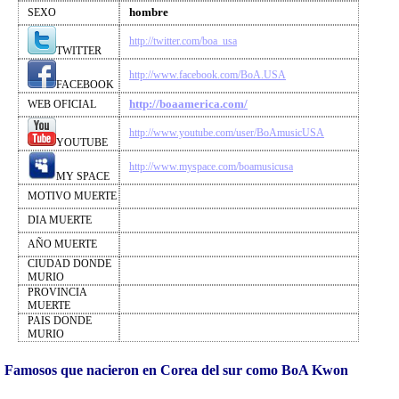
hombre
SEXO
http://twitter.com/boa_usa
TWITTER
http://www.facebook.com/BoA.USA
FACEBOOK
http://boaamerica.com/
WEB OFICIAL
http://www.youtube.com/user/BoAmusicUSA
YOUTUBE
http://www.myspace.com/boamusicusa
MY SPACE
MOTIVO MUERTE
DIA MUERTE
AÑO MUERTE
CIUDAD DONDE
MURIO
PROVINCIA
MUERTE
PAIS DONDE
MURIO
Famosos que nacieron en Corea del sur como BoA Kwon