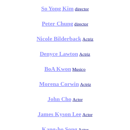
So Yong Kim
director
Peter Chung
director
Nicole Bilderback
Actriz
Denyce Lawton
Actriz
BoA Kwon
Musico
Morena Corwin
Actriz
John Cho
Actor
James Kyson Lee
Actor
Kang-ho Song
Actor