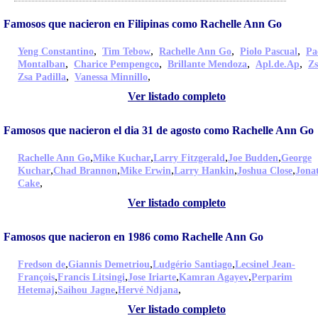
Famosos que nacieron en Filipinas como Rachelle Ann Go
,
,
,
,
Yeng Constantino
Tim Tebow
Rachelle Ann Go
Piolo Pascual
Pa
,
,
,
,
Montalban
Charice Pempengco
Brillante Mendoza
Apl.de.Ap
Zs
,
,
Zsa Padilla
Vanessa Minnillo
Ver listado completo
Famosos que nacieron el dia 31 de agosto como Rachelle Ann Go
,
,
,
,
Rachelle Ann Go
Mike Kuchar
Larry Fitzgerald
Joe Budden
George
,
,
,
,
,
Kuchar
Chad Brannon
Mike Erwin
Larry Hankin
Joshua Close
Jona
,
Cake
Ver listado completo
Famosos que nacieron en 1986 como Rachelle Ann Go
,
,
,
Fredson de
Giannis Demetriou
Ludgério Santiago
Lecsinel Jean-
,
,
,
,
François
Francis Litsingi
Jose Iriarte
Kamran Agayev
Perparim
,
,
,
Hetemaj
Saihou Jagne
Hervé Ndjana
Ver listado completo