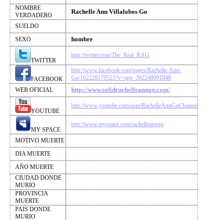
NOMBRE
Rachelle Ann Villalobos Go
VERDADERO
SUELDO
hombre
SEXO
http://twitter.com/The_Real_RAG
TWITTER
http://www.facebook.com/pages/Rachelle-Ann-
Go/162228179523?v=app_392248091048
FACEBOOK
http://www.solidrachelleanngo.com/
WEB OFICIAL
http://www.youtube.com/user/RachelleAnnGoChannel
YOUTUBE
http://www.myspace.com/rachelleanngo
MY SPACE
MOTIVO MUERTE
DIA MUERTE
AÑO MUERTE
CIUDAD DONDE
MURIO
PROVINCIA
MUERTE
PAIS DONDE
MURIO