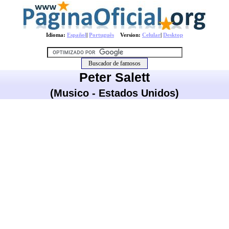
Idioma:
Español
|
Português
Version:
Celular
|
Desktop
Peter Salett
(Musico - Estados Unidos)