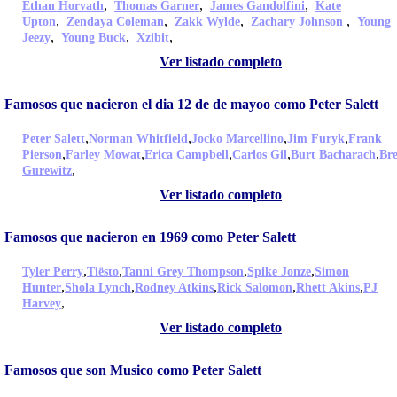
,
,
,
Ethan Horvath
Thomas Garner
James Gandolfini
Kate
,
,
,
,
Upton
Zendaya Coleman
Zakk Wylde
Zachary Johnson
Young
,
,
,
Jeezy
Young Buck
Xzibit
Ver listado completo
Famosos que nacieron el dia 12 de de mayoo como Peter Salett
,
,
,
,
Peter Salett
Norman Whitfield
Jocko Marcellino
Jim Furyk
Frank
,
,
,
,
,
Pierson
Farley Mowat
Erica Campbell
Carlos Gil
Burt Bacharach
Bre
,
Gurewitz
Ver listado completo
Famosos que nacieron en 1969 como Peter Salett
,
,
,
,
Tyler Perry
Tiësto
Tanni Grey Thompson
Spike Jonze
Simon
,
,
,
,
,
Hunter
Shola Lynch
Rodney Atkins
Rick Salomon
Rhett Akins
PJ
,
Harvey
Ver listado completo
Famosos que son Musico como Peter Salett