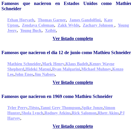
Famosos que nacieron en Estados Unidos como Mathie
Schneider
,
,
,
Ethan Horvath
Thomas Garner
James Gandolfini
Kate
,
,
,
,
Upton
Zendaya Coleman
Zakk Wylde
Zachary Johnson
Young
,
,
,
Jeezy
Young Buck
Xzibit
Ver listado completo
Famosos que nacieron el dia 12 de junio como Mathieu Schneider
,
,
,
Mathieu Schneider
Mark Henry
Klaus Badelt
Kenny Wayne
,
,
,
,
Shepherd
Hideki Matsui
Ryan Malgarini
Michael Muhney
Kenzo
,
,
,
Lee
John Enos
Jim Nabors
Ver listado completo
Famosos que nacieron en 1969 como Mathieu Schneider
,
,
,
,
Tyler Perry
Tiësto
Tanni Grey Thompson
Spike Jonze
Simon
,
,
,
,
,
Hunter
Shola Lynch
Rodney Atkins
Rick Salomon
Rhett Akins
PJ
,
Harvey
Ver listado completo