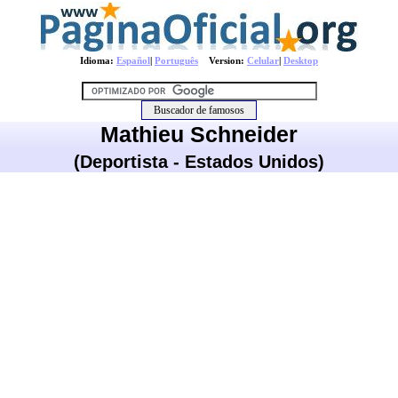
Idioma:
Español
|
Português
Version:
Celular
|
Desktop
Mathieu Schneider
(Deportista - Estados Unidos)