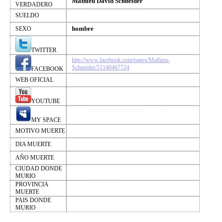
Mathieu David Schneider
VERDADERO
SUELDO
hombre
SEXO
TWITTER
http://www.facebook.com/pages/Mathieu-
Schneider/51140467724
FACEBOOK
WEB OFICIAL
YOUTUBE
MY SPACE
MOTIVO MUERTE
DIA MUERTE
AÑO MUERTE
CIUDAD DONDE
MURIO
PROVINCIA
MUERTE
PAIS DONDE
MURIO