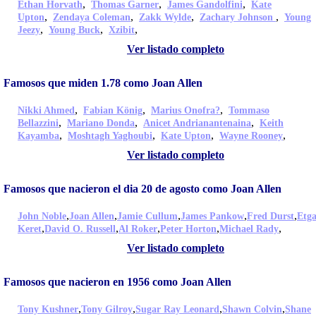
,
,
,
Ethan Horvath
Thomas Garner
James Gandolfini
Kate
,
,
,
,
Upton
Zendaya Coleman
Zakk Wylde
Zachary Johnson
Young
,
,
,
Jeezy
Young Buck
Xzibit
Ver listado completo
Famosos que miden 1.78 como Joan Allen
,
,
,
Nikki Ahmed
Fabian König
Marius Onofra?
Tommaso
,
,
,
Bellazzini
Mariano Donda
Anicet Andrianantenaina
Keith
,
,
,
,
Kayamba
Moshtagh Yaghoubi
Kate Upton
Wayne Rooney
Ver listado completo
Famosos que nacieron el dia 20 de agosto como Joan Allen
,
,
,
,
,
John Noble
Joan Allen
Jamie Cullum
James Pankow
Fred Durst
Etg
,
,
,
,
,
Keret
David O. Russell
Al Roker
Peter Horton
Michael Rady
Ver listado completo
Famosos que nacieron en 1956 como Joan Allen
,
,
,
,
Tony Kushner
Tony Gilroy
Sugar Ray Leonard
Shawn Colvin
Shane