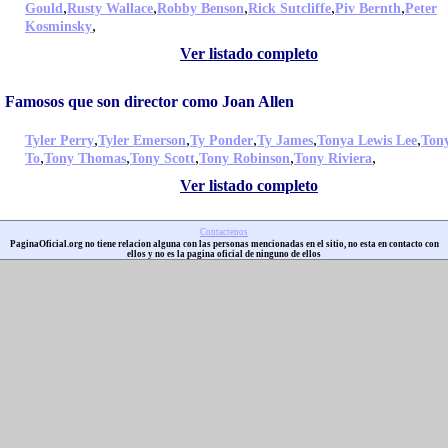
,
,
,
,
,
Gould
Rusty Wallace
Robby Benson
Rick Sutcliffe
Piv Bernth
Peter
,
Kosminsky
Ver listado completo
Famosos que son director como Joan Allen
,
,
,
,
,
Tyler Perry
Tyler Emerson
Ty Ponder
Ty James
Tonya Lewis Lee
Ton
,
,
,
,
,
To
Tony Thomas
Tony Scott
Tony Robinson
Tony Riviera
Ver listado completo
Contactenos
PaginaOficial.org no tiene relacion alguna con las personas mencionadas en el sitio, no esta en contacto con
ellos y no es la pagina oficial de ninguno de ellos