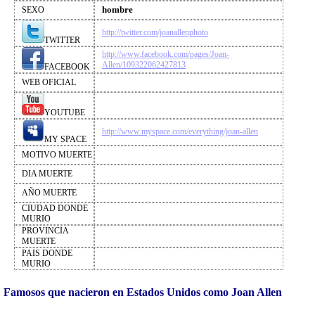
hombre
SEXO
http://twitter.com/joanallenphoto
TWITTER
http://www.facebook.com/pages/Joan-
Allen/109322062427813
FACEBOOK
WEB OFICIAL
YOUTUBE
http://www.myspace.com/everything/joan-allen
MY SPACE
MOTIVO MUERTE
DIA MUERTE
AÑO MUERTE
CIUDAD DONDE
MURIO
PROVINCIA
MUERTE
PAIS DONDE
MURIO
Famosos que nacieron en Estados Unidos como Joan Allen