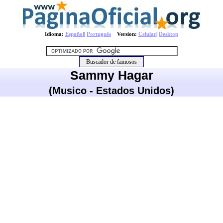
Idioma:
Español
|
Português
Version:
Celular
|
Desktop
Sammy Hagar
(Musico - Estados Unidos)