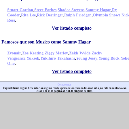
,
,
,
,
Stuart Gordon
Steve Forbes
Shadoe Stevens
Sammy Hagar
Ry
,
,
,
,
,
Cooder
Rita Lee
Rick Derringer
Ralph Friedgen
Olympia Snowe
Nic
,
Ross
Ver listado completo
Famosos que son Musico como Sammy Hagar
,
,
,
,
Zyonair
Zoe Keating
Ziggy Marley
Zakk Wylde
Zacky
,
,
,
,
,
Vengeance
Yuksek
Yukihiro Takahashi
Young Jeezy
Young Buck
Yok
,
Ono
Ver listado completo
Contactenos
PaginaOficial.org no tiene relacion alguna con las personas mencionadas en el sitio, no esta en contacto con
ellos y no es la pagina oficial de ninguno de ellos