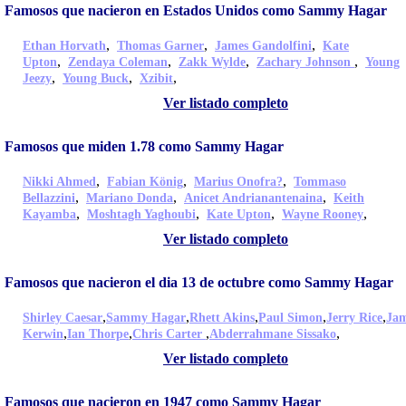
Famosos que nacieron en Estados Unidos como Sammy Hagar
,
,
,
Ethan Horvath
Thomas Garner
James Gandolfini
Kate
,
,
,
,
Upton
Zendaya Coleman
Zakk Wylde
Zachary Johnson
Young
,
,
,
Jeezy
Young Buck
Xzibit
Ver listado completo
Famosos que miden 1.78 como Sammy Hagar
,
,
,
Nikki Ahmed
Fabian König
Marius Onofra?
Tommaso
,
,
,
Bellazzini
Mariano Donda
Anicet Andrianantenaina
Keith
,
,
,
,
Kayamba
Moshtagh Yaghoubi
Kate Upton
Wayne Rooney
Ver listado completo
Famosos que nacieron el dia 13 de octubre como Sammy Hagar
,
,
,
,
,
Shirley Caesar
Sammy Hagar
Rhett Akins
Paul Simon
Jerry Rice
Ja
,
,
,
,
Kerwin
Ian Thorpe
Chris Carter
Abderrahmane Sissako
Ver listado completo
Famosos que nacieron en 1947 como Sammy Hagar