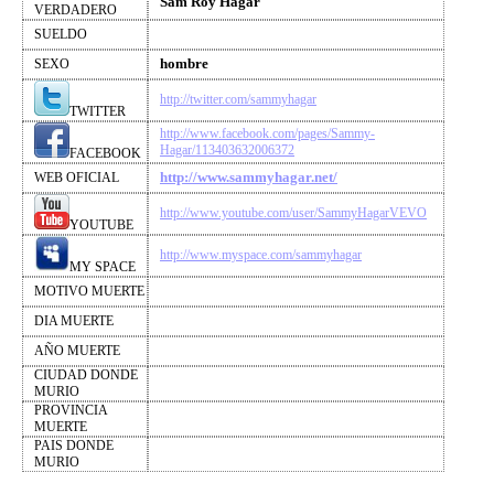
Sam Roy Hagar
VERDADERO
SUELDO
hombre
SEXO
http://twitter.com/sammyhagar
TWITTER
http://www.facebook.com/pages/Sammy-
Hagar/113403632006372
FACEBOOK
http://www.sammyhagar.net/
WEB OFICIAL
http://www.youtube.com/user/SammyHagarVEVO
YOUTUBE
http://www.myspace.com/sammyhagar
MY SPACE
MOTIVO MUERTE
DIA MUERTE
AÑO MUERTE
CIUDAD DONDE
MURIO
PROVINCIA
MUERTE
PAIS DONDE
MURIO