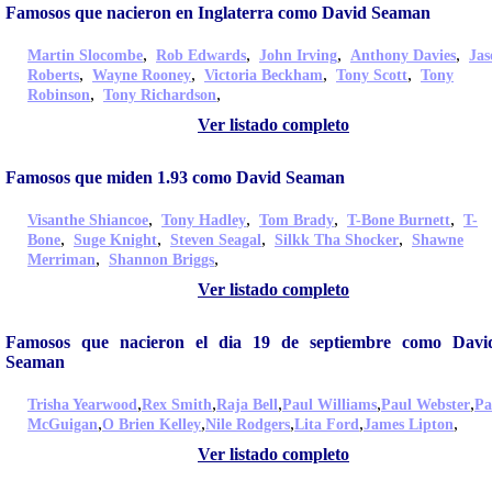
Famosos que nacieron en Inglaterra como David Seaman
,
,
,
,
Martin Slocombe
Rob Edwards
John Irving
Anthony Davies
Jas
,
,
,
,
Roberts
Wayne Rooney
Victoria Beckham
Tony Scott
Tony
,
,
Robinson
Tony Richardson
Ver listado completo
Famosos que miden 1.93 como David Seaman
,
,
,
,
Visanthe Shiancoe
Tony Hadley
Tom Brady
T-Bone Burnett
T-
,
,
,
,
Bone
Suge Knight
Steven Seagal
Silkk Tha Shocker
Shawne
,
,
Merriman
Shannon Briggs
Ver listado completo
Famosos que nacieron el dia 19 de septiembre como Davi
Seaman
,
,
,
,
,
Trisha Yearwood
Rex Smith
Raja Bell
Paul Williams
Paul Webster
Pa
,
,
,
,
,
McGuigan
O Brien Kelley
Nile Rodgers
Lita Ford
James Lipton
Ver listado completo