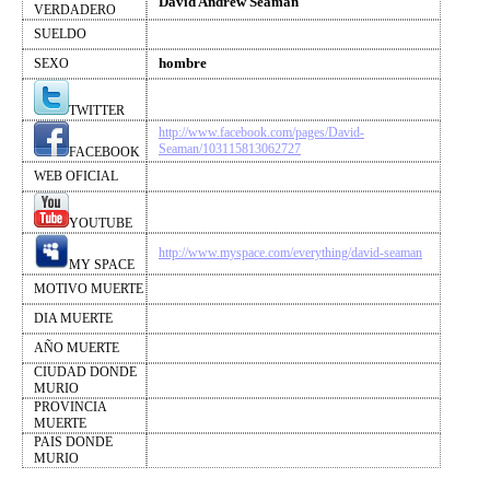
David Andrew Seaman
VERDADERO
SUELDO
hombre
SEXO
TWITTER
http://www.facebook.com/pages/David-
Seaman/103115813062727
FACEBOOK
WEB OFICIAL
YOUTUBE
http://www.myspace.com/everything/david-seaman
MY SPACE
MOTIVO MUERTE
DIA MUERTE
AÑO MUERTE
CIUDAD DONDE
MURIO
PROVINCIA
MUERTE
PAIS DONDE
MURIO