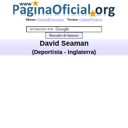
Idioma:
Español
|
Português
Version:
Celular
|
Desktop
David Seaman
(Deportista - Inglaterra)