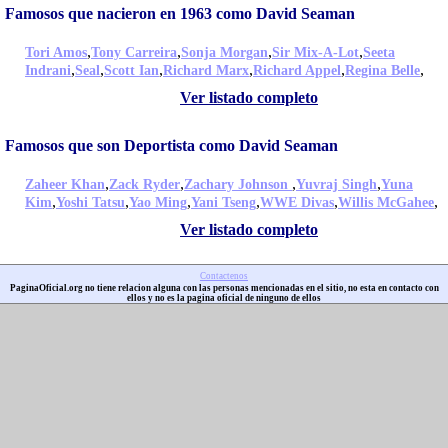
Famosos que nacieron en 1963 como David Seaman
,
,
,
,
Tori Amos
Tony Carreira
Sonja Morgan
Sir Mix-A-Lot
Seeta
,
,
,
,
,
,
Indrani
Seal
Scott Ian
Richard Marx
Richard Appel
Regina Belle
Ver listado completo
Famosos que son Deportista como David Seaman
,
,
,
,
Zaheer Khan
Zack Ryder
Zachary Johnson
Yuvraj Singh
Yuna
,
,
,
,
,
,
Kim
Yoshi Tatsu
Yao Ming
Yani Tseng
WWE Divas
Willis McGahee
Ver listado completo
Contactenos
PaginaOficial.org no tiene relacion alguna con las personas mencionadas en el sitio, no esta en contacto con
ellos y no es la pagina oficial de ninguno de ellos