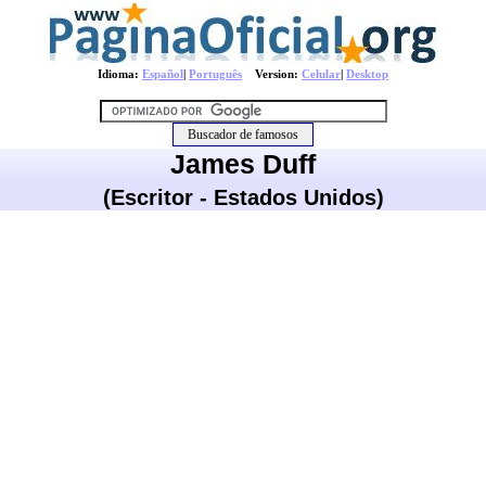
Idioma:
Español
|
Português
Version:
Celular
|
Desktop
James Duff
(Escritor - Estados Unidos)