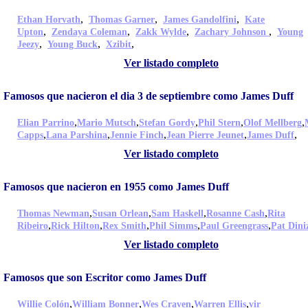
,
,
,
Ethan Horvath
Thomas Garner
James Gandolfini
Kate
,
,
,
,
Upton
Zendaya Coleman
Zakk Wylde
Zachary Johnson
Young
,
,
,
Jeezy
Young Buck
Xzibit
Ver listado completo
Famosos que nacieron el dia 3 de septiembre como James Duff
,
,
,
,
,
Elian Parrino
Mario Mutsch
Stefan Gordy
Phil Stern
Olof Mellberg
,
,
,
,
,
Capps
Lana Parshina
Jennie Finch
Jean Pierre Jeunet
James Duff
Ver listado completo
Famosos que nacieron en 1955 como James Duff
,
,
,
,
Thomas Newman
Susan Orlean
Sam Haskell
Rosanne Cash
Rita
,
,
,
,
,
Ribeiro
Rick Hilton
Rex Smith
Phil Simms
Paul Greengrass
Pat Dini
Ver listado completo
Famosos que son Escritor como James Duff
,
,
,
,
Willie Colón
William Bonner
Wes Craven
Warren Ellis
vir