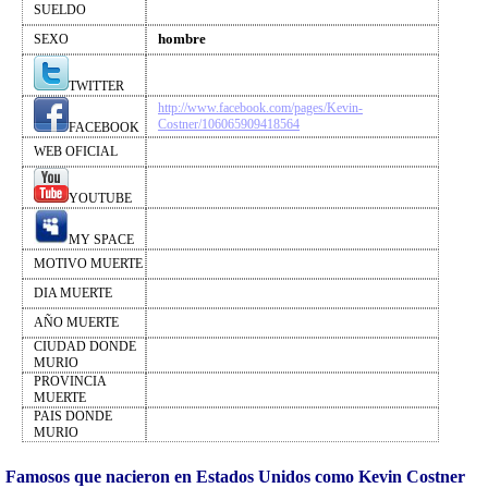
SUELDO
hombre
SEXO
TWITTER
http://www.facebook.com/pages/Kevin-
Costner/106065909418564
FACEBOOK
WEB OFICIAL
YOUTUBE
MY SPACE
MOTIVO MUERTE
DIA MUERTE
AÑO MUERTE
CIUDAD DONDE
MURIO
PROVINCIA
MUERTE
PAIS DONDE
MURIO
Famosos que nacieron en Estados Unidos como Kevin Costner