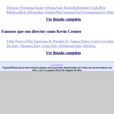
,
,
,
,
Thomas Newman
Susan Orlean
Sam Haskell
Rosanne Cash
Rita
,
,
,
,
,
Ribeiro
Rick Hilton
Rex Smith
Phil Simms
Paul Greengrass
Pat Dini
Ver listado completo
Famosos que son director como Kevin Costner
,
,
,
,
,
Tyler Perry
Tyler Emerson
Ty Ponder
Ty James
Tonya Lewis Lee
Ton
,
,
,
,
,
To
Tony Thomas
Tony Scott
Tony Robinson
Tony Riviera
Ver listado completo
Contactenos
PaginaOficial.org no tiene relacion alguna con las personas mencionadas en el sitio, no esta en contacto con
ellos y no es la pagina oficial de ninguno de ellos