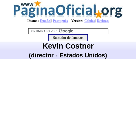
Idioma:
Español
|
Português
Version:
Celular
|
Desktop
Kevin Costner
(director - Estados Unidos)