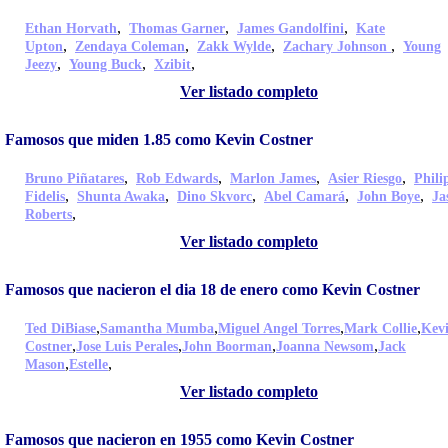
,
,
,
Ethan Horvath
Thomas Garner
James Gandolfini
Kate
,
,
,
,
Upton
Zendaya Coleman
Zakk Wylde
Zachary Johnson
Young
,
,
,
Jeezy
Young Buck
Xzibit
Ver listado completo
Famosos que miden 1.85 como Kevin Costner
,
,
,
,
Bruno Piñatares
Rob Edwards
Marlon James
Asier Riesgo
Phili
,
,
,
,
,
Fidelis
Shunta Awaka
Dino Skvorc
Abel Camará
John Boye
Ja
,
Roberts
Ver listado completo
Famosos que nacieron el dia 18 de enero como Kevin Costner
,
,
,
,
Ted DiBiase
Samantha Mumba
Miguel Angel Torres
Mark Collie
Kev
,
,
,
,
Costner
Jose Luis Perales
John Boorman
Joanna Newsom
Jack
,
,
Mason
Estelle
Ver listado completo
Famosos que nacieron en 1955 como Kevin Costner