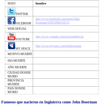
hombre
SEXO
TWITTER
http://www.facebook.com/pages/John-
Boorman/105652086134114
FACEBOOK
WEB OFICIAL
http://www.youtube.com/user/smilerbwfc
YOUTUBE
http://www.myspace.com/johnboorman
MY SPACE
MOTIVO MUERTE
DIA MUERTE
AÑO MUERTE
CIUDAD DONDE
MURIO
PROVINCIA
MUERTE
PAIS DONDE
MURIO
Famosos que nacieron en Inglaterra como John Boorman