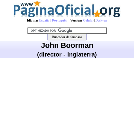
Idioma:
Español
|
Português
Version:
Celular
|
Desktop
John Boorman
(director - Inglaterra)