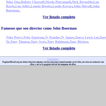
,
,
,
,
Yoko Ono
Robert Chartoff
Nicola Pietrangeli
Nick Reynolds
Lou
,
,
,
,
,
Rawls
Lou Adler
Lonnie Brooks
Laszlo Kovacs
John Mayall
John
,
Boorman
Ver listado completo
Famosos que son director como John Boorman
,
,
,
,
,
Tyler Perry
Tyler Emerson
Ty Ponder
Ty James
Tonya Lewis Lee
Ton
,
,
,
,
,
To
Tony Thomas
Tony Scott
Tony Robinson
Tony Riviera
Ver listado completo
Contactenos
PaginaOficial.org no tiene relacion alguna con las personas mencionadas en el sitio, no esta en contacto con
ellos y no es la pagina oficial de ninguno de ellos