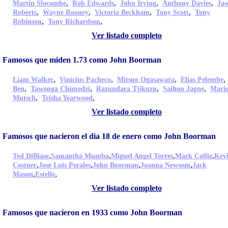
,
,
,
,
Martin Slocombe
Rob Edwards
John Irving
Anthony Davies
Jas
,
,
,
,
Roberts
Wayne Rooney
Victoria Beckham
Tony Scott
Tony
,
,
Robinson
Tony Richardson
Ver listado completo
Famosos que miden 1.73 como John Boorman
,
,
,
Liam Walker
Vinícius Pacheco
Mitsuo Ogasawara
Elias Pelembe
,
,
,
,
Ben
Tawonga Chimodzi
Razundara Tjikuzu
Saihou Jagne
Mari
,
,
Mutsch
Trisha Yearwood
Ver listado completo
Famosos que nacieron el dia 18 de enero como John Boorman
,
,
,
,
Ted DiBiase
Samantha Mumba
Miguel Angel Torres
Mark Collie
Kev
,
,
,
,
Costner
Jose Luis Perales
John Boorman
Joanna Newsom
Jack
,
,
Mason
Estelle
Ver listado completo
Famosos que nacieron en 1933 como John Boorman