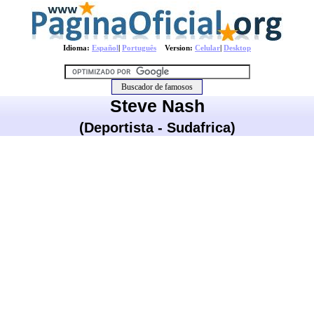
Idioma:
Español
|
Português
Version:
Celular
|
Desktop
Steve Nash
(Deportista - Sudafrica)