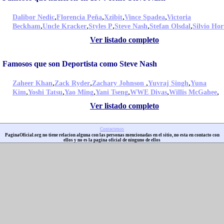
,
,
,
,
Dalibor Nedic
Florencia Peña
Xzibit
Vince Spadea
Victoria
,
,
,
,
,
Beckham
Uncle Kracker
Styles P
Steve Nash
Stefan Olsdal
Silvio Hor
Ver listado completo
Famosos que son Deportista como Steve Nash
,
,
,
,
Zaheer Khan
Zack Ryder
Zachary Johnson
Yuvraj Singh
Yuna
,
,
,
,
,
,
Kim
Yoshi Tatsu
Yao Ming
Yani Tseng
WWE Divas
Willis McGahee
Ver listado completo
Contactenos
PaginaOficial.org no tiene relacion alguna con las personas mencionadas en el sitio, no esta en contacto con
ellos y no es la pagina oficial de ninguno de ellos