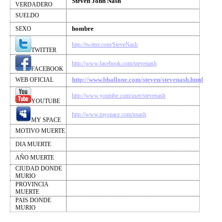
Steven John Nash
VERDADERO
SUELDO
hombre
SEXO
http://twitter.com/SteveNash
TWITTER
http://www.facebook.com/stevenash
FACEBOOK
http://www.bballone.com/steven/stevenash.html
WEB OFICIAL
http://www.youtube.com/user/stevenash
YOUTUBE
http://www.myspace.com/snash
MY SPACE
MOTIVO MUERTE
DIA MUERTE
AÑO MUERTE
CIUDAD DONDE
MURIO
PROVINCIA
MUERTE
PAIS DONDE
MURIO