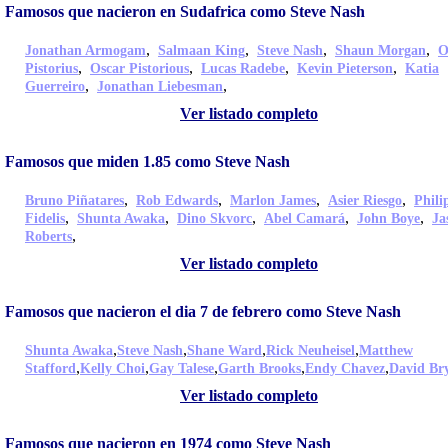
Famosos que nacieron en Sudafrica como Steve Nash
,
,
,
,
Jonathan Armogam
Salmaan King
Steve Nash
Shaun Morgan
O
,
,
,
,
Pistorius
Oscar Pistorious
Lucas Radebe
Kevin Pieterson
Katia
,
,
Guerreiro
Jonathan Liebesman
Ver listado completo
Famosos que miden 1.85 como Steve Nash
,
,
,
,
Bruno Piñatares
Rob Edwards
Marlon James
Asier Riesgo
Phili
,
,
,
,
,
Fidelis
Shunta Awaka
Dino Skvorc
Abel Camará
John Boye
Ja
,
Roberts
Ver listado completo
Famosos que nacieron el dia 7 de febrero como Steve Nash
,
,
,
,
Shunta Awaka
Steve Nash
Shane Ward
Rick Neuheisel
Matthew
,
,
,
,
,
Stafford
Kelly Choi
Gay Talese
Garth Brooks
Endy Chavez
David Br
Ver listado completo
Famosos que nacieron en 1974 como Steve Nash