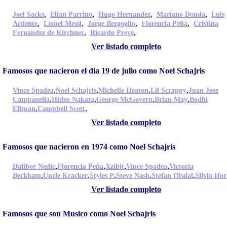
,
,
,
,
Joel Sacks
Elian Parrino
Hugo Hernandez
Mariano Donda
Luis
,
,
,
,
Ardente
Lionel Messi
Jorge Bergoglio
Florencia Peña
Cristina
,
,
Fernandez de Kirchner
Ricardo Preve
Ver listado completo
Famosos que nacieron el dia 19 de julio como Noel Schajris
,
,
,
,
Vince Spadea
Noel Schajris
Michelle Heaton
Lil Scrappy
Juan Jose
,
,
,
,
Campanella
Hideo Nakata
George McGovern
Brian May
Bodhi
,
,
Elfman
Campbell Scott
Ver listado completo
Famosos que nacieron en 1974 como Noel Schajris
,
,
,
,
Dalibor Nedic
Florencia Peña
Xzibit
Vince Spadea
Victoria
,
,
,
,
,
Beckham
Uncle Kracker
Styles P
Steve Nash
Stefan Olsdal
Silvio Hor
Ver listado completo
Famosos que son Musico como Noel Schajris