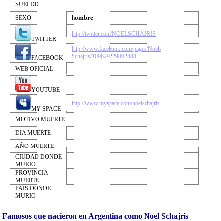
SUELDO
hombre
SEXO
http://twitter.com/NOELSCHAJRIS
TWITTER
http://www.facebook.com/pages/Noel-
Schajris/109629229062488
FACEBOOK
WEB OFICIAL
YOUTUBE
http://www.myspace.com/noelschajris
MY SPACE
MOTIVO MUERTE
DIA MUERTE
AÑO MUERTE
CIUDAD DONDE
MURIO
PROVINCIA
MUERTE
PAIS DONDE
MURIO
Famosos que nacieron en Argentina como Noel Schajris