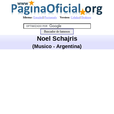
Idioma:
Español
|
Português
Version:
Celular
|
Desktop
Noel Schajris
(Musico - Argentina)