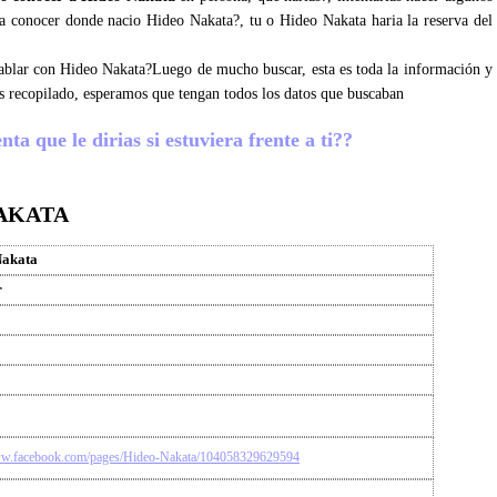
ara conocer donde nacio Hideo Nakata?, tu o Hideo Nakata haria la reserva del
 hablar con Hideo Nakata?Luego de mucho buscar, esta es toda la información y
s recopilado, esperamos que tengan todos los datos que buscaban
a que le dirias si estuviera frente a ti??
NAKATA
Nakata
r
ww.facebook.com/pages/Hideo-Nakata/104058329629594