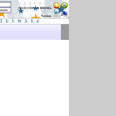
SELECCIONAR IDIOMA:
Version:
|
T
U
V
W
X
Y
Z