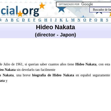
l:
A
B
C
D
E
F
G
H
I
J
K
L
M
N
O
P
Q
R
S
Hideo Nakata
(director - Japon)
de Julio de 1961, si querian saber cuantos años tiene
Hideo Nakata
, con esta
eo Nakata
sin develarlo tan facilmente
o Nakata
, una breve
biografia de Hideo Nakata
en español seguramente
ata
y