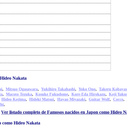
 Hideo Nakata
,
,
,
,
ai
Mitsuo Ogasawara
Yukihiro Takahashi
Yoko Ono
Takeru Kobayas
,
,
,
,
da
Macoto Tezuka
Kosuke Fukudome
Kore-Eda Hirokazu
Koji Yaku
,
,
,
,
,
,
Hideo Kojima
Hideki Matsui
Hayao Miyazaki
Guitar Wolf
Cocco
,
hi
Ver listado completo de Famosos nacidos en Japon como Hideo N
lio como Hideo Nakata