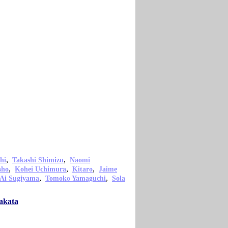
,
,
hi
Takashi Shimizu
Naomi
,
,
,
sho
Kohei Uchimura
Kitaro
Jaime
,
,
Ai Sugiyama
Tomoko Yamaguchi
Sola
akata