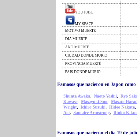
YOUTUBE
MY SPACE
MOTIVO MUERTE
DIA MUERTE
AÑO MUERTE
CIUDAD DONDE MURIO
PROVINCIA MUERTE
PAIS DONDE MURIO
Famosos que nacieron en Japon como
,
,
Shunta Awaka
Naoto Yoshii
Ryo Sak
,
,
Kawase
Masayuki Suo
Masato Hara
,
,
Wright
Ichiro Suzuki
Hideo Nakata
,
,
Aoi
Samaire Armstrong
Rinko Kikuc
Famosos que nacieron el dia 19 de ju