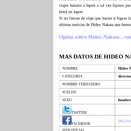
viajes baratos a Japon o tal vez lujosos p
hotel en Japon
Si no fueran de viaje que harias si logras
ultimas noticias de Hideo Nakata que hemo
Opina sobre Hideo Nakata , cuent
MAS DATOS DE HIDEO 
Hideo 
NOMBRE
directo
CATEGORIA
NOMBRE VERDADERO
SUELDO
hombre
SEXO
TWITTER
http://w
FACEBOOK
WEB OFICIAL