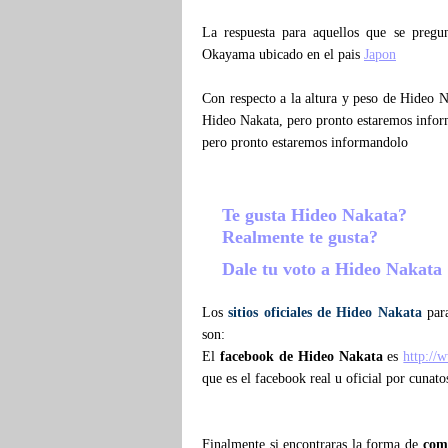
La respuesta para aquellos que se preg
Okayama ubicado en el pais
Japon
Con respecto a la altura y peso de Hideo 
Hideo Nakata, pero pronto estaremos infor
pero pronto estaremos informandolo
Te gusta Hideo Nakata?
Realmente te gusta?
Dale tu voto a Hideo Nakata
Los
sitios oficiales de Hideo Nakata
para
son:
El
facebook de Hideo Nakata
es
http:/
que es el facebook real u oficial por cunat
Finalmente si encontraras la forma de
com