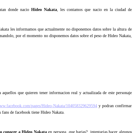
untan donde nacio
Hideo Nakata
, les contamos que nacio en la ciudad de
Nakata les informamos que actualmente no disponemos datos sobre la altura de
mandolo, por el momento no disponemos datos sobre el peso de Hideo Nakata,
 aquellos que quieren tener informacion real y actualizada de este personaje
/www.facebook.com/pages/Hideo-Nakata/104058329629594
y podran confirmar
os fans de facebook tiene Hideo Nakata.
o conocer a Hideo Nakata
en persona, que harias?, intentarias hacer algunos