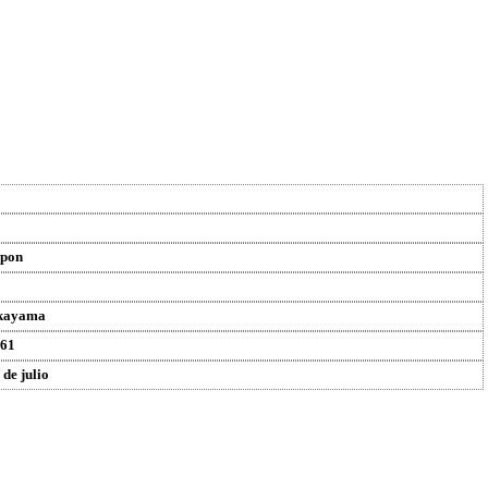
pon
kayama
61
 de julio