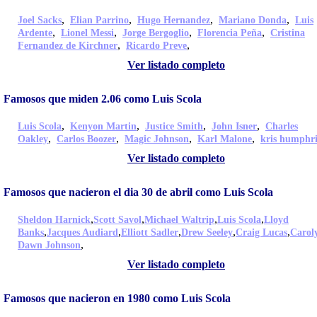
,
,
,
,
Joel Sacks
Elian Parrino
Hugo Hernandez
Mariano Donda
Luis
,
,
,
,
Ardente
Lionel Messi
Jorge Bergoglio
Florencia Peña
Cristina
,
,
Fernandez de Kirchner
Ricardo Preve
Ver listado completo
Famosos que miden 2.06 como Luis Scola
,
,
,
,
Luis Scola
Kenyon Martin
Justice Smith
John Isner
Charles
,
,
,
,
Oakley
Carlos Boozer
Magic Johnson
Karl Malone
kris humphri
Ver listado completo
Famosos que nacieron el dia 30 de abril como Luis Scola
,
,
,
,
Sheldon Harnick
Scott Savol
Michael Waltrip
Luis Scola
Lloyd
,
,
,
,
,
Banks
Jacques Audiard
Elliott Sadler
Drew Seeley
Craig Lucas
Carol
,
Dawn Johnson
Ver listado completo
Famosos que nacieron en 1980 como Luis Scola