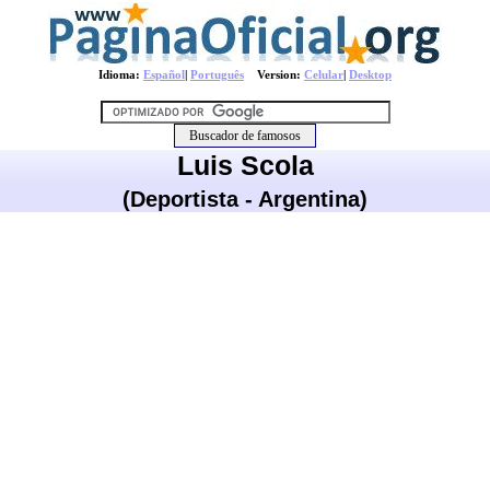
Idioma:
Español
|
Português
Version:
Celular
|
Desktop
Luis Scola
(Deportista - Argentina)