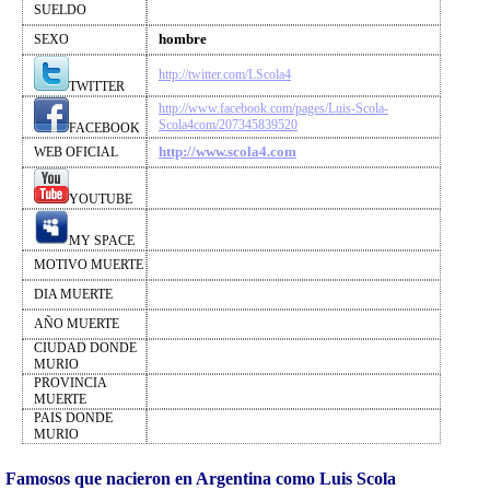
SUELDO
hombre
SEXO
http://twitter.com/LScola4
TWITTER
http://www.facebook.com/pages/Luis-Scola-
Scola4com/207345839520
FACEBOOK
http://www.scola4.com
WEB OFICIAL
YOUTUBE
MY SPACE
MOTIVO MUERTE
DIA MUERTE
AÑO MUERTE
CIUDAD DONDE
MURIO
PROVINCIA
MUERTE
PAIS DONDE
MURIO
Famosos que nacieron en Argentina como Luis Scola